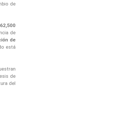
mbio de
s
62,500
ncia de
ción de
do está
uestran
tesis de
ura del