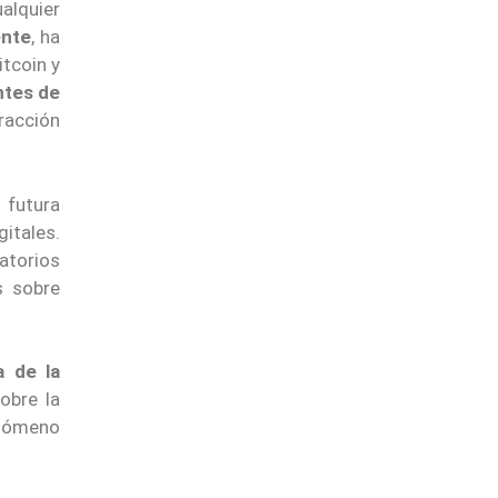
alquier
ente
, ha
itcoin y
ntes de
racción
 futura
gitales.
atorios
s sobre
a de la
obre la
enómeno