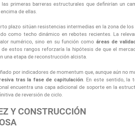
n las primeras barreras estructurales que definirían un ca
 encima de ellas.
rto plazo sitúan resistencias intermedias en la zona de lo
nado como techo dinámico en rebotes recientes. La releva
alor numérico, sino en su función como
áreas de valida
 de estos rangos reforzaría la hipótesis de que el merca
en una etapa de reconstrucción alcista.
ñado por indicadores de momentum que, aunque aún no m
esiva tras la fase de capitulación
. En este sentido, la 
onal encuentra una capa adicional de soporte en la estruct
nitiva de reversión de ciclo.
DEZ Y CONSTRUCCIÓN
IOSA