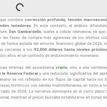
e que combina
corrección profunda, tensión macroecon
andes tenedores
. En este contexto, el análisis difundido
ture,
Dan Gambardello
, vuelve a cobrar relevancia, ya que
e las fases de compra más agresivas de los últimos cicl
de forma aislada del entorno financiero global de 2026, d
nas cercanas a los
93,000 dólares hasta niveles próximo
dos años en un contexto de endurecimiento monetario.
icas internas del ecosistema
cripto
, sino a una combina
e la Reserva Federal
y una reducción significativa del ape
nario se vio reflejado en los flujos de capital hacia los 
meses históricos con salidas multimillonarias, en torno a l
ado de 2026. La narrativa dominante en el corto plazo f
icional, mientras el precio buscaba estabilizarse en zonas d