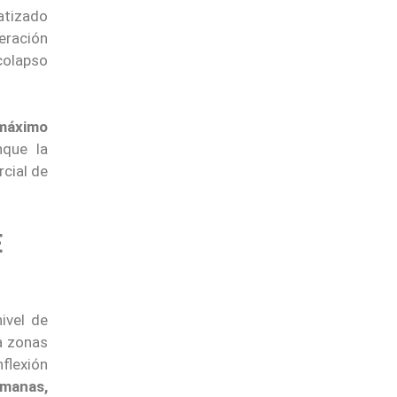
atizado
eración
colapso
 máximo
nque la
rcial de
E
ivel de
a zonas
flexión
manas,