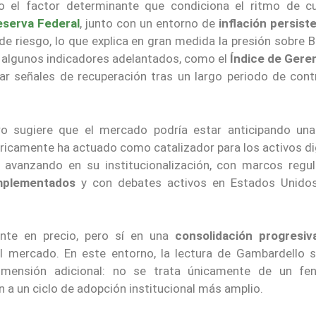
 el factor determinante que condiciona el ritmo de cu
eserva Federal
, junto con un entorno de
inflación persist
 de riesgo, lo que explica en gran medida la presión sobre B
 algunos indicadores adelantados, como el
Índice de Gere
r señales de recuperación tras un largo periodo de cont
o sugiere que el mercado podría estar anticipando una
óricamente ha actuado como catalizador para los activos di
a avanzando en su institucionalización, con marcos regul
mplementados
y con debates activos en Estados Unido
nte en precio, pero sí en una
consolidación progresiv
 mercado. En este entorno, la lectura de Gambardello s
imensión adicional: no se trata únicamente de un f
n a un ciclo de adopción institucional más amplio.