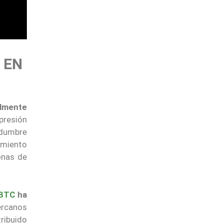
 EN
almente
presión
tidumbre
amiento
onas de
BTC
ha
cercanos
ribuido