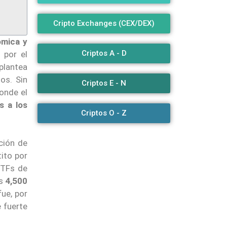
Cripto Exchanges (CEX/DEX)
ómica y
Criptos A - D
 por el
 plantea
os. Sin
Criptos E - N
onde el
s a los
Criptos O - Z
ción de
tito por
ETFs de
os
4,500
ue, por
e fuerte