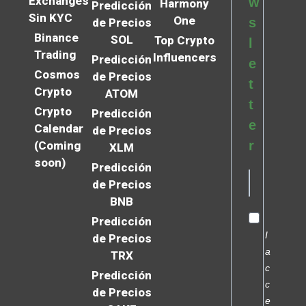
Exchanges
w
Harmony
Predicción
Sin KYC
One
s
de Precios
Binance
SOL
Top Crypto
l
Trading
Influencers
Predicción
e
Cosmos
de Precios
t
Crypto
ATOM
t
Crypto
Predicción
e
Calendar
de Precios
r
(Coming
XLM
soon)
Predicción
de Precios
BNB
Predicción
I
de Precios
a
TRX
c
Predicción
c
de Precios
e