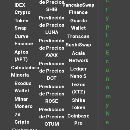
C
de Precios
IDEX
PancakeSwap
r
SHIB
Crypto
Finance
y
Predicción
Token
Guarda
de Precios
p
Swap
Wallet
LUNA
t
Curve
Tronscan
Predicción
Finance
o
SushiSwap
de Precios
Aptos
E
Acala
AVAX
(APT)
Network
c
Predicción
Calculadora
Ledger
o
de Precios
Minería
Nano S
DOT
n
Exodus
Tezos
Predicción
o
Wallet
(XTZ)
de Precios
m
Minar
Shiba
ROSE
y
Monero
Token
Predicción
N
Zil
Coinbase
de Precios
Cripto
e
Pro
QTUM