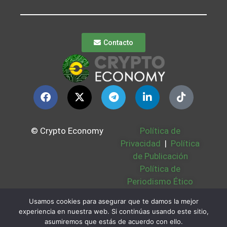
Contacto
© Crypto Economy
Política de
Privacidad
|
Política
de Publicación
Política de
Periodismo Ético
Política Cookies
|
Usamos cookies para asegurar que te damos la mejor
Bases Legales
|
experiencia en nuestra web. Si continúas usando este sitio,
Partners
|
Sobre
asumiremos que estás de acuerdo con ello.