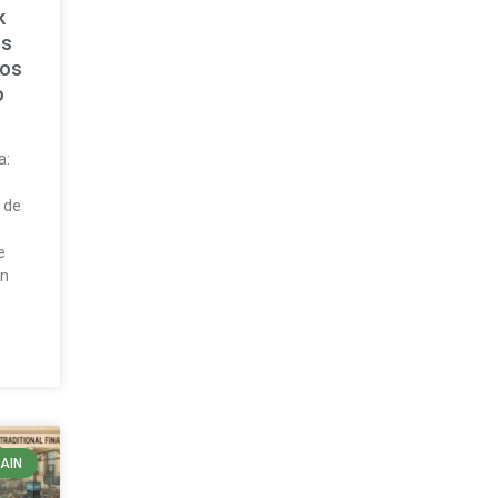
k
os
sos
o
a:
ó
 de
e
ón
AIN