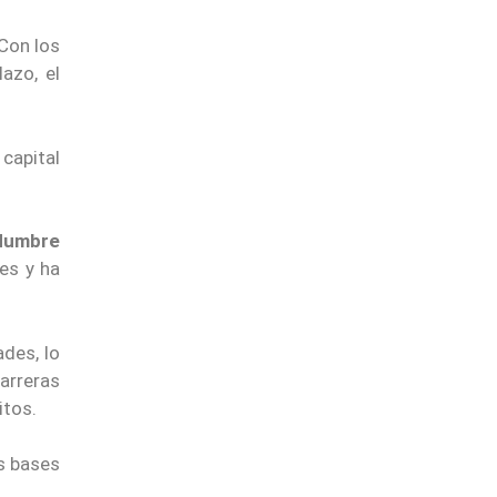
 Con los
azo, el
 capital
idumbre
es y ha
des, lo
arreras
itos.
as bases