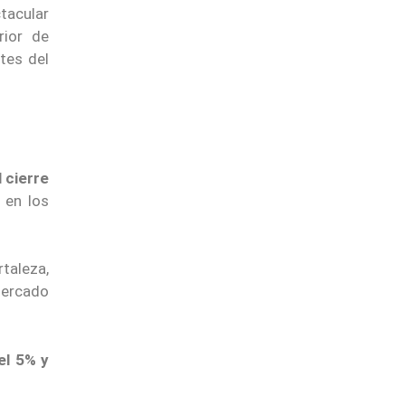
tacular
ior de
tes del
 cierre
 en los
taleza,
mercado
el 5% y