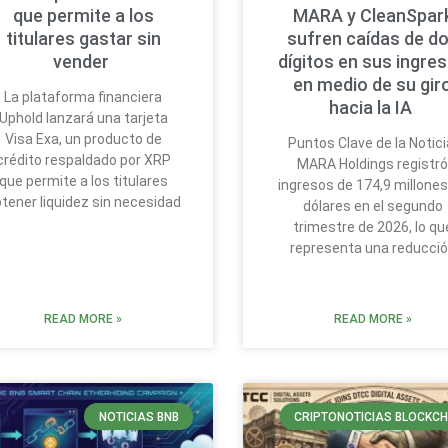
que permite a los
MARA y CleanSpar
titulares gastar sin
sufren caídas de d
vender
dígitos en sus ingre
en medio de su gir
La plataforma financiera
hacia la IA
Uphold lanzará una tarjeta
Visa Exa, un producto de
Puntos Clave de la Notici
crédito respaldado por XRP
MARA Holdings registr
que permite a los titulares
ingresos de 174,9 millones
tener liquidez sin necesidad
dólares en el segundo
trimestre de 2026, lo qu
representa una reducci
READ MORE »
READ MORE »
NOTICIAS BNB
CRIPTONOTICIAS BLOCKCH