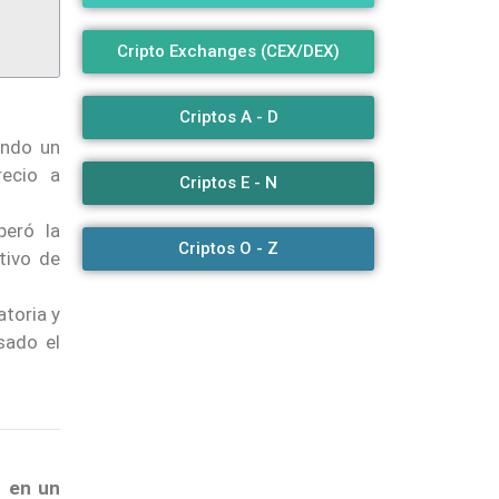
Cripto Exchanges (CEX/DEX)
Criptos A - D
ando un
recio a
Criptos E - N
peró la
Criptos O - Z
tivo de
atoria y
sado el
0 en un