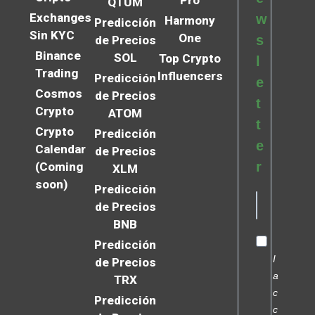
QTUM
Exchanges
w
Harmony
Predicción
Sin KYC
One
s
de Precios
Binance
SOL
Top Crypto
l
Trading
Influencers
Predicción
e
Cosmos
de Precios
t
Crypto
ATOM
t
Crypto
Predicción
e
Calendar
de Precios
r
(Coming
XLM
soon)
Predicción
de Precios
BNB
Predicción
I
de Precios
a
TRX
c
Predicción
c