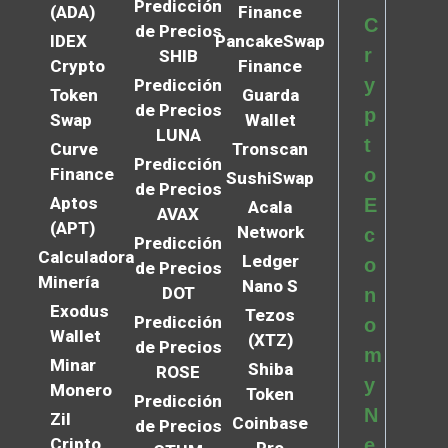
Predicción
(ADA)
Finance
C
de Precios
IDEX
PancakeSwap
r
SHIB
Crypto
Finance
y
Predicción
Token
Guarda
de Precios
p
Swap
Wallet
LUNA
t
Curve
Tronscan
Predicción
Finance
o
SushiSwap
de Precios
Aptos
E
Acala
AVAX
(APT)
Network
c
Predicción
Calculadora
Ledger
o
de Precios
Minería
Nano S
DOT
n
Exodus
Tezos
Predicción
o
Wallet
(XTZ)
de Precios
m
Minar
Shiba
ROSE
y
Monero
Token
Predicción
N
Zil
Coinbase
de Precios
Cripto
e
Pro