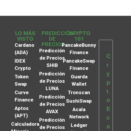
LO MÁS
PREDICCIÓN
CRYPTO
VISTO
DE
101
PRECIOS
Cardano
PancakeBunny
Predicción
(ADA)
Finance
C
de Precios
IDEX
PancakeSwap
r
SHIB
Crypto
Finance
y
Predicción
Token
Guarda
de Precios
p
Swap
Wallet
LUNA
t
Curve
Tronscan
Predicción
Finance
o
SushiSwap
de Precios
Aptos
E
Acala
AVAX
(APT)
Network
c
Predicción
Calculadora
Ledger
o
de Precios