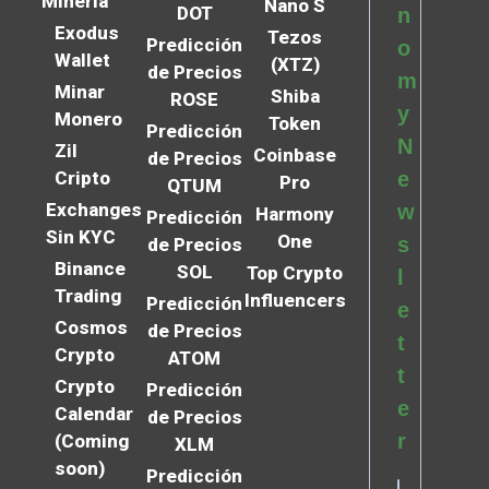
Minería
Nano S
DOT
n
Exodus
Tezos
Predicción
o
Wallet
(XTZ)
de Precios
m
Minar
Shiba
ROSE
y
Monero
Token
Predicción
N
Zil
Coinbase
de Precios
Cripto
e
Pro
QTUM
Exchanges
w
Harmony
Predicción
Sin KYC
One
s
de Precios
Binance
SOL
Top Crypto
l
Trading
Influencers
Predicción
e
Cosmos
de Precios
t
Crypto
ATOM
t
Crypto
Predicción
e
Calendar
de Precios
r
(Coming
XLM
soon)
Predicción