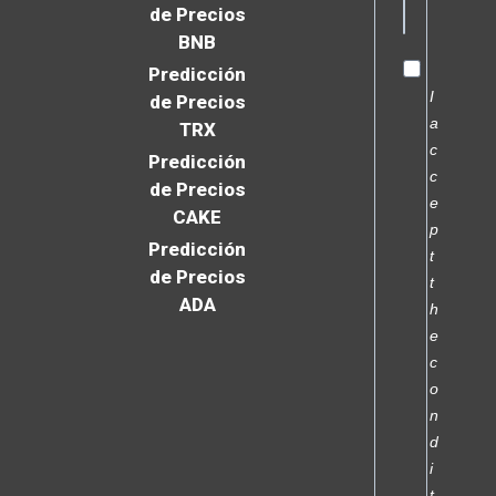
de Precios
BNB
Predicción
I
de Precios
a
TRX
c
Predicción
c
de Precios
e
CAKE
p
Predicción
t
de Precios
t
ADA
h
e
c
o
n
d
i
t