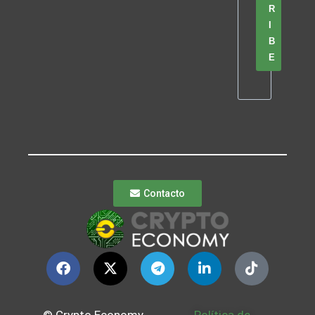
R
I
B
E
Contacto