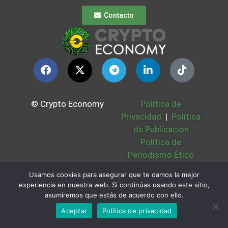
Contacto
© Crypto Economy
Política de
Privacidad
|
Política
de Publicación
Política de
Periodismo Ético
Política Cookies
|
Usamos cookies para asegurar que te damos la mejor
Bases Legales
|
experiencia en nuestra web. Si continúas usando este sitio,
Partners
|
Sobre
asumiremos que estás de acuerdo con ello.
Nosotros
Aceptar
Política de privacidad