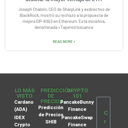
Joseph Chalom, CEO de SharpLink y exdirectivo de
BlackRock, mostró su rechazo a la propuesta de
mejora EIP-8363 en Ethereum. Esta iniciativa,
denominada «Tapered Issuance
READ MORE »
LO MÁS
PREDICCIÓN
CRYPTO
VISTO
DE
101
PRECIOS
Cardano
PancakeBunny
Predicción
(ADA)
Finance
C
de Precios
IDEX
PancakeSwap
r
SHIB
Crypto
Finance