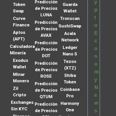
y
Predicción
Token
Guarda
de Precios
p
Swap
Wallet
LUNA
t
Curve
Tronscan
Predicción
Finance
o
SushiSwap
de Precios
Aptos
E
Acala
AVAX
(APT)
Network
c
Predicción
Calculadora
Ledger
o
de Precios
Minería
Nano S
DOT
n
Exodus
Tezos
Predicción
o
Wallet
(XTZ)
de Precios
m
Minar
Shiba
ROSE
y
Monero
Token
Predicción
N
Zil
Coinbase
de Precios
Cripto
e
Pro
QTUM
Exchanges
w
Harmony
Predicción
Sin KYC
One
s
de Precios