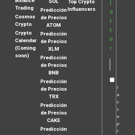
Binance
SOL
Top Crypto
l
Trading
Influencers
Predicción
e
Cosmos
de Precios
t
Crypto
ATOM
t
Crypto
Predicción
e
Calendar
de Precios
r
(Coming
XLM
soon)
Predicción
de Precios
BNB
Predicción
I
de Precios
a
TRX
c
Predicción
c
de Precios
e
CAKE
p
Predicción
t