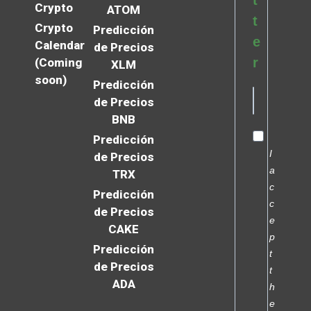
t
Crypto
ATOM
t
Crypto
Predicción
e
Calendar
de Precios
r
(Coming
XLM
soon)
Predicción
de Precios
BNB
Predicción
I
de Precios
a
TRX
c
Predicción
c
de Precios
e
CAKE
p
Predicción
t
de Precios
t
ADA
h
e