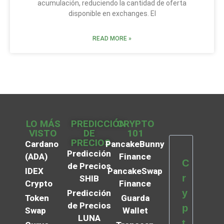
acumulación, reduciendo la cantidad de oferta
disponible en exchanges. El
READ MORE »
LO MÁS
PREDICCIÓN
CRYPTO
VISTO
DE
101
PRECIOS
Cardano
PancakeBunny
Predicción
(ADA)
Finance
C
de Precios
IDEX
PancakeSwap
r
SHIB
Crypto
Finance
y
Predicción
Token
Guarda
de Precios
p
Swap
Wallet
LUNA
t