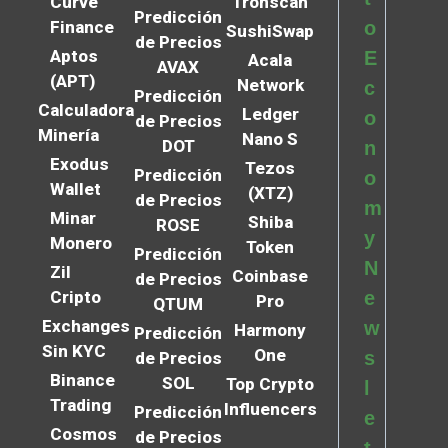
Curve
Tronscan
Predicción
Finance
o
SushiSwap
de Precios
Aptos
E
Acala
AVAX
(APT)
Network
c
Predicción
Calculadora
Ledger
o
de Precios
Minería
Nano S
DOT
n
Exodus
Tezos
Predicción
o
Wallet
(XTZ)
de Precios
m
Minar
Shiba
ROSE
y
Monero
Token
Predicción
N
Zil
Coinbase
de Precios
Cripto
e
Pro
QTUM
Exchanges
w
Harmony
Predicción
Sin KYC
One
s
de Precios
Binance
SOL
Top Crypto
l
Trading
Influencers
Predicción
e
Cosmos
de Precios