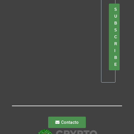
S
U
B
S
C
R
I
B
E
Contacto