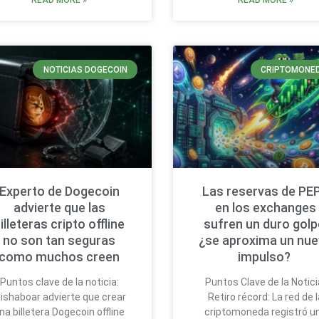
READ MORE »
READ MORE »
NOTICIAS DOGECOIN
CRIPTOMONE
Experto de Dogecoin
Las reservas de PE
advierte que las
en los exchanges
illeteras cripto offline
sufren un duro golp
no son tan seguras
¿se aproxima un nu
como muchos creen
impulso?
Puntos clave de la noticia:
Puntos Clave de la Notici
ishaboar advierte que crear
Retiro récord: La red de l
na billetera Dogecoin offline
criptomoneda registró u