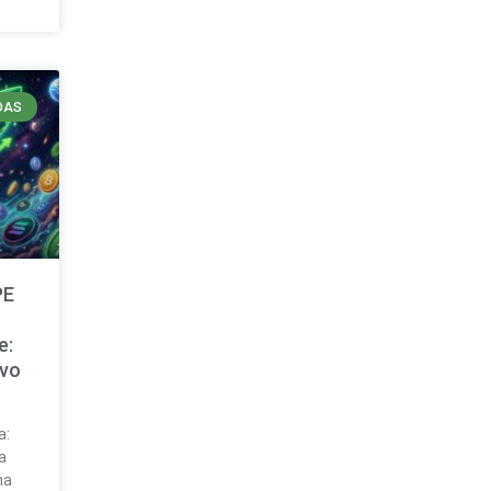
DAS
PE
e:
evo
a:
a
na