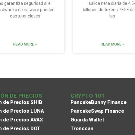
no garantiza seguridad si el
salida neta diaria de 4,5
rdware o el malware pueden
billones de tokens PEPE d
capturar claves
las
READ MORE »
READ MORE »
IÓN DE PRECIOS
CRYPTO 101
n de Precios SHIB
PancakeBunny Finance
n de Precios LUNA
PancakeSwap Finance
n de Precios AVAX
Guarda Wallet
n de Precios DOT
Tronscan