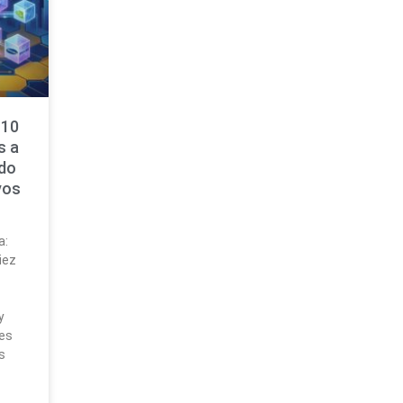
 10
s a
ndo
vos
a:
iez
y
es
s