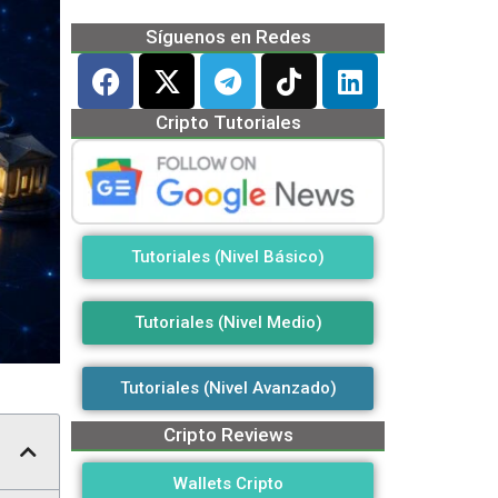
Síguenos en Redes
Cripto Tutoriales
Tutoriales (Nivel Básico)
Tutoriales (Nivel Medio)
Tutoriales (Nivel Avanzado)
Cripto Reviews
Wallets Cripto