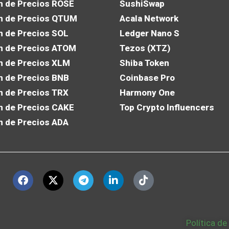
n de Precios ROSE
SushiSwap
n de Precios QTUM
Acala Network
n de Precios SOL
Ledger Nano S
n de Precios ATOM
Tezos (XTZ)
n de Precios XLM
Shiba Token
n de Precios BNB
Coinbase Pro
n de Precios TRX
Harmony One
n de Precios CAKE
Top Crypto Influencers
n de Precios ADA
Política de