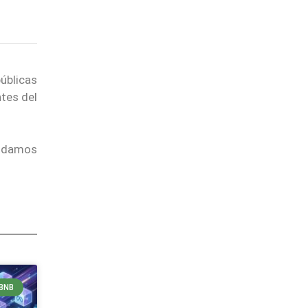
úblicas
ntes del
endamos
BNB