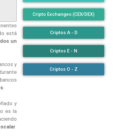
Cripto Exchanges (CEX/DEX)
tinentes
Criptos A - D
do está
ados un
Criptos E - N
ancos y
Criptos O - Z
durante
s bancos
os
.
eñado y
o es la
haciendo
escalar
.