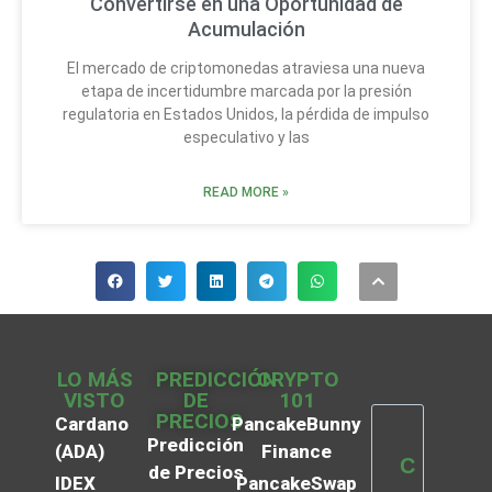
Convertirse en una Oportunidad de
Acumulación
El mercado de criptomonedas atraviesa una nueva
etapa de incertidumbre marcada por la presión
regulatoria en Estados Unidos, la pérdida de impulso
especulativo y las
READ MORE »
LO MÁS
PREDICCIÓN
CRYPTO
VISTO
DE
101
PRECIOS
Cardano
PancakeBunny
Predicción
(ADA)
Finance
C
de Precios
IDEX
PancakeSwap