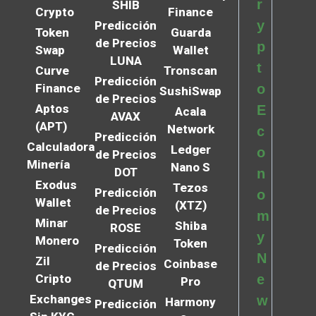
r
SHIB
Crypto
Finance
y
Predicción
Token
Guarda
de Precios
p
Swap
Wallet
LUNA
t
Curve
Tronscan
Predicción
Finance
o
SushiSwap
de Precios
Aptos
E
Acala
AVAX
(APT)
Network
c
Predicción
Calculadora
Ledger
o
de Precios
Minería
Nano S
DOT
n
Exodus
Tezos
Predicción
o
Wallet
(XTZ)
de Precios
m
Minar
Shiba
ROSE
y
Monero
Token
Predicción
N
Zil
Coinbase
de Precios
Cripto
e
Pro
QTUM
Exchanges
w
Harmony
Predicción