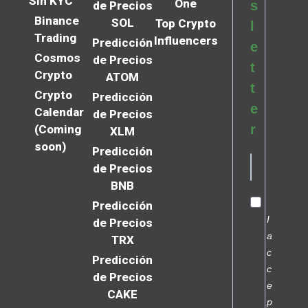
Sin KYC
One
s
de Precios
Binance
SOL
Top Crypto
l
Trading
Influencers
Predicción
e
Cosmos
de Precios
t
Crypto
ATOM
t
Crypto
Predicción
e
Calendar
de Precios
r
(Coming
XLM
soon)
Predicción
de Precios
BNB
Predicción
I
de Precios
a
TRX
c
Predicción
c
de Precios
e
CAKE
p