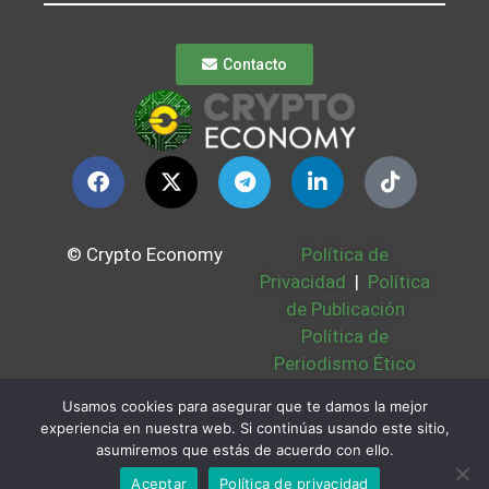
Contacto
© Crypto Economy
Política de
Privacidad
|
Política
de Publicación
Política de
Periodismo Ético
Política Cookies
|
Usamos cookies para asegurar que te damos la mejor
Bases Legales
|
experiencia en nuestra web. Si continúas usando este sitio,
Partners
|
Sobre
asumiremos que estás de acuerdo con ello.
Nosotros
Aceptar
Política de privacidad