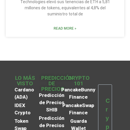
Technologies elevó sus tenencias de ETH a 5,81
millones de tokens, equivalentes al 4,8% del
suministro total de
READ MORE »
LO MÁS
PREDICCIÓN
CRYPTO
VISTO
DE
101
PRECIOS
Cardano
PancakeBunny
Predicción
(ADA)
Finance
C
de Precios
IDEX
PancakeSwap
r
SHIB
Crypto
Finance
y
Predicción
Token
Guarda
de Precios
p
Swap
Wallet