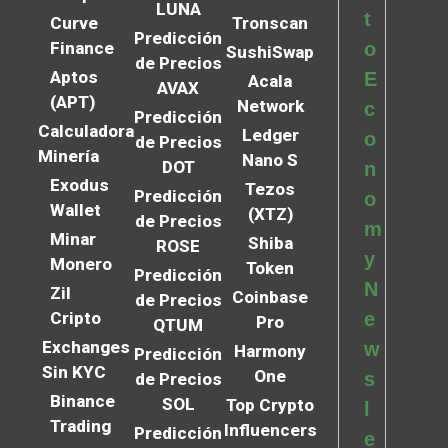
LUNA
t
Curve
Tronscan
Predicción
Finance
o
SushiSwap
de Precios
Aptos
E
Acala
AVAX
(APT)
Network
c
Predicción
Calculadora
Ledger
o
de Precios
Minería
Nano S
DOT
n
Exodus
Tezos
Predicción
o
Wallet
(XTZ)
de Precios
m
Minar
Shiba
ROSE
y
Monero
Token
Predicción
N
Zil
Coinbase
de Precios
Cripto
e
Pro
QTUM
Exchanges
w
Harmony
Predicción
Sin KYC
One
s
de Precios
Binance
SOL
Top Crypto
l
Trading
Influencers
Predicción
e