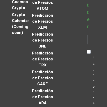
Cosmos
de Precios
t
Crypto
ATOM
t
Crypto
Predicción
e
Calendar
de Precios
r
(Coming
XLM
soon)
Predicción
de Precios
BNB
Predicción
I
de Precios
a
TRX
c
Predicción
c
de Precios
e
CAKE
p
Predicción
t
de Precios
t
ADA
h