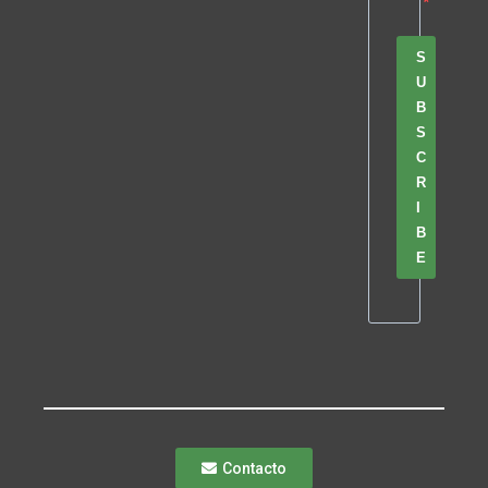
S
U
B
S
C
R
I
B
E
Contacto