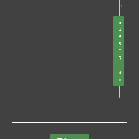
S
U
B
S
C
R
I
B
E