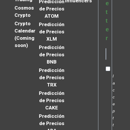
Influencers
Predicción
e
Cosmos
de Precios
t
Crypto
ATOM
t
Crypto
Predicción
e
Calendar
de Precios
r
(Coming
XLM
soon)
Predicción
de Precios
BNB
Predicción
I
de Precios
a
TRX
c
Predicción
c
de Precios
e
CAKE
p
Predicción
t
de Precios
t