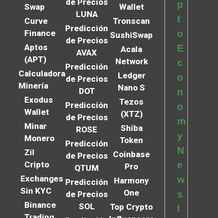
de Precios
p
Swap
Wallet
LUNA
t
Curve
Tronscan
Predicción
Finance
o
SushiSwap
de Precios
Aptos
E
Acala
AVAX
(APT)
Network
c
Predicción
Calculadora
Ledger
o
de Precios
Minería
Nano S
DOT
n
Exodus
Tezos
Predicción
o
Wallet
(XTZ)
de Precios
m
Minar
Shiba
ROSE
y
Monero
Token
Predicción
N
Zil
Coinbase
de Precios
Cripto
e
Pro
QTUM
Exchanges
w
Harmony
Predicción
Sin KYC
One
s
de Precios
Binance
SOL
Top Crypto
l
Trading