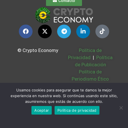
Contacto
© Crypto Economy
Política de
Privacidad
|
Política
de Publicación
Política de
Periodismo Ético
Política Cookies
|
Usamos cookies para asegurar que te damos la mejor
Bases Legales
|
experiencia en nuestra web. Si continúas usando este sitio,
Partners
|
Sobre
asumiremos que estás de acuerdo con ello.
Nosotros
Aceptar
Política de privacidad