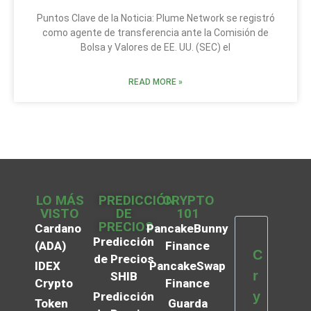
Puntos Clave de la Noticia: Plume Network se registró
como agente de transferencia ante la Comisión de
Bolsa y Valores de EE. UU. (SEC) el
READ MORE »
LO MÁS
PREDICCIÓN
CRYPTO
VISTO
DE
101
PRECIOS
Cardano
PancakeBunny
Predicción
(ADA)
Finance
C
de Precios
IDEX
PancakeSwap
r
SHIB
Crypto
Finance
y
Predicción
Token
Guarda