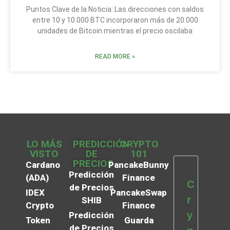
Puntos Clave de la Noticia: Las direcciones con saldos
entre 10 y 10.000 BTC incorporaron más de 20.000
unidades de Bitcoin mientras el precio oscilaba
READ MORE »
LO MÁS
PREDICCIÓN
CRYPTO
VISTO
DE
101
PRECIOS
Cardano
PancakeBunny
Predicción
(ADA)
Finance
C
de Precios
IDEX
PancakeSwap
r
SHIB
Crypto
Finance
y
Predicción
Token
Guarda
de Precios