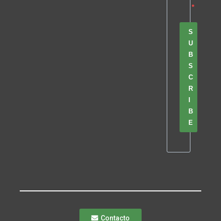
S
U
B
S
C
R
I
B
E
Contacto