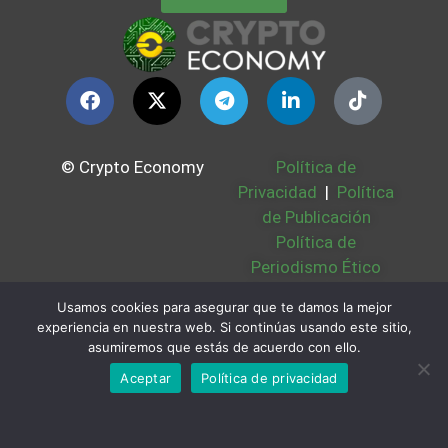
© Crypto Economy
Política de
Privacidad
|
Política
de Publicación
Política de
Periodismo Ético
Política Cookies
|
Usamos cookies para asegurar que te damos la mejor
Bases Legales
|
experiencia en nuestra web. Si continúas usando este sitio,
Partners
|
Sobre
asumiremos que estás de acuerdo con ello.
Nosotros
Aceptar
Política de privacidad