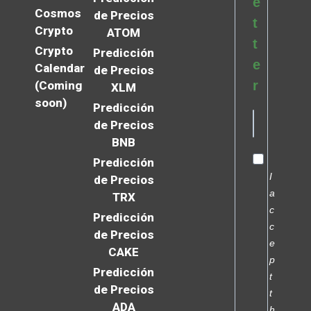
e
Cosmos
de Precios
t
Crypto
ATOM
t
Crypto
Predicción
e
Calendar
de Precios
r
(Coming
XLM
soon)
Predicción
de Precios
BNB
Predicción
I
de Precios
a
TRX
c
Predicción
c
de Precios
e
CAKE
p
Predicción
t
de Precios
t
ADA
h