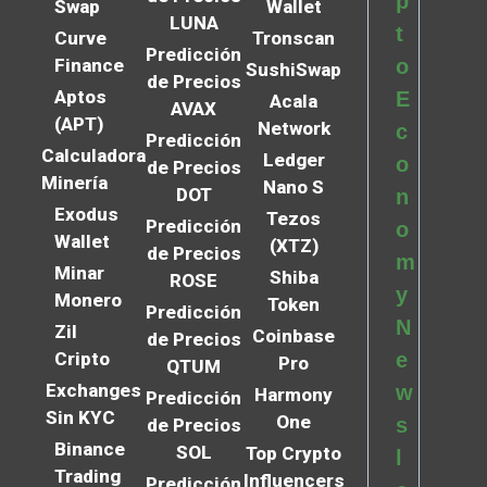
p
Swap
Wallet
LUNA
t
Curve
Tronscan
Predicción
Finance
o
SushiSwap
de Precios
Aptos
E
Acala
AVAX
(APT)
Network
c
Predicción
Calculadora
Ledger
o
de Precios
Minería
Nano S
DOT
n
Exodus
Tezos
Predicción
o
Wallet
(XTZ)
de Precios
m
Minar
Shiba
ROSE
y
Monero
Token
Predicción
N
Zil
Coinbase
de Precios
Cripto
e
Pro
QTUM
Exchanges
w
Harmony
Predicción
Sin KYC
One
s
de Precios
Binance
SOL
Top Crypto
l
Trading
Influencers
Predicción