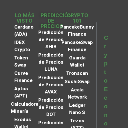
LO MÁS
PREDICCIÓN
CRYPTO
VISTO
DE
101
PRECIOS
Cardano
PancakeBunny
Predicción
(ADA)
Finance
C
de Precios
IDEX
PancakeSwap
r
SHIB
Crypto
Finance
y
Predicción
Token
Guarda
de Precios
p
Swap
Wallet
LUNA
t
Curve
Tronscan
Predicción
Finance
o
SushiSwap
de Precios
Aptos
E
Acala
AVAX
(APT)
Network
c
Predicción
Calculadora
Ledger
o
de Precios
Minería
Nano S
DOT
n
Exodus
Tezos
Predicción
o
Wallet
(XTZ)