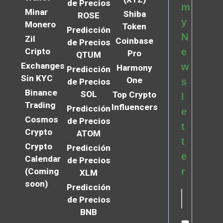
de Precios
m
Minar
Shiba
ROSE
y
Monero
Token
Predicción
N
Zil
Coinbase
de Precios
Cripto
e
Pro
QTUM
Exchanges
w
Harmony
Predicción
Sin KYC
One
s
de Precios
Binance
SOL
Top Crypto
l
Trading
Influencers
Predicción
e
Cosmos
de Precios
t
Crypto
ATOM
t
Crypto
Predicción
e
Calendar
de Precios
r
(Coming
XLM
soon)
Predicción
de Precios
BNB