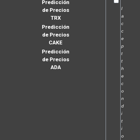
Predicción
I
de Precios
a
TRX
c
Predicción
c
de Precios
e
CAKE
p
Predicción
t
de Precios
t
ADA
h
e
c
o
n
d
i
t
i
o