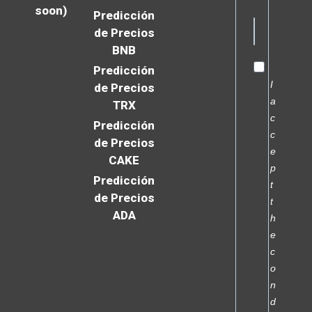
soon)
Predicción
de Precios
BNB
Predicción
I
de Precios
a
TRX
c
Predicción
c
de Precios
e
CAKE
p
Predicción
t
de Precios
t
ADA
h
e
c
o
n
d