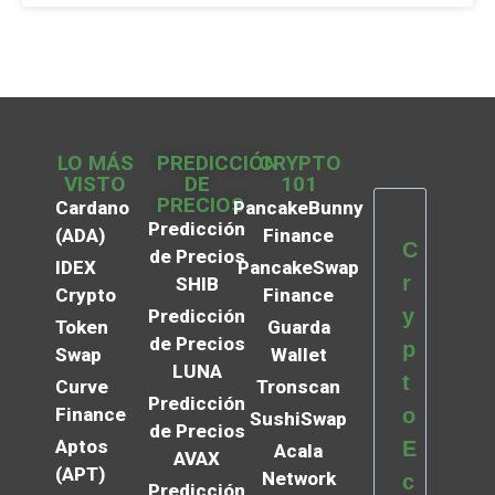
LO MÁS
PREDICCIÓN
CRYPTO
VISTO
DE
101
PRECIOS
Cardano
PancakeBunny
Predicción
(ADA)
Finance
C
de Precios
IDEX
PancakeSwap
r
SHIB
Crypto
Finance
y
Predicción
Token
Guarda
de Precios
p
Swap
Wallet
LUNA
t
Curve
Tronscan
Predicción
Finance
o
SushiSwap
de Precios
Aptos
E
Acala
AVAX
(APT)
Network
c
Predicción