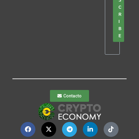
S
C
R
I
B
E
Contacto