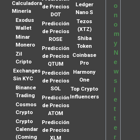
Calculadora
Ledger
o
de Precios
Minería
Nano S
DOT
n
Exodus
Tezos
Predicción
o
Wallet
(XTZ)
de Precios
m
Minar
Shiba
ROSE
y
Monero
Token
Predicción
N
Zil
Coinbase
de Precios
Cripto
e
Pro
QTUM
Exchanges
w
Harmony
Predicción
Sin KYC
One
s
de Precios
Binance
SOL
Top Crypto
l
Trading
Influencers
Predicción
e
Cosmos
de Precios
t
Crypto
ATOM
t
Crypto
Predicción
e
Calendar
de Precios
r
(Coming
XLM