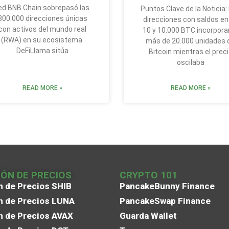
ed BNB Chain sobrepasó las
Puntos Clave de la Noticia:
300.000 direcciones únicas
direcciones con saldos en
con activos del mundo real
10 y 10.000 BTC incorpora
(RWA) en su ecosistema.
más de 20.000 unidades 
DeFiLlama sitúa
Bitcoin mientras el prec
oscilaba
READ MORE »
READ MORE »
IÓN DE PRECIOS
CRYPTO 101
n de Precios SHIB
PancakeBunny Finance
n de Precios LUNA
PancakeSwap Finance
n de Precios AVAX
Guarda Wallet