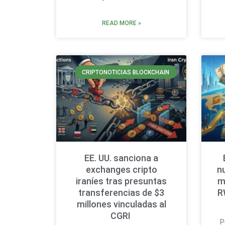
READ MORE »
CRIPTONOTICIAS BLOCKCHAIN
EE. UU. sanciona a
exchanges cripto
n
iraníes tras presuntas
m
transferencias de $3
R
millones vinculadas al
CGRI
P