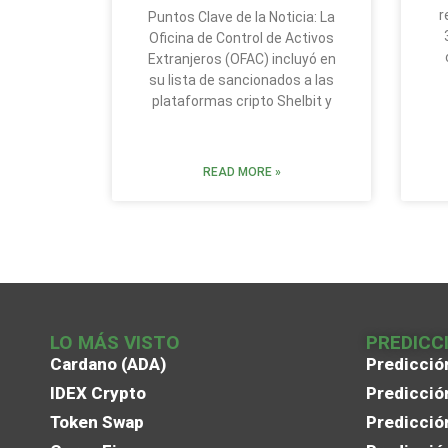
r
Puntos Clave de la Noticia: La
Oficina de Control de Activos
Extranjeros (OFAC) incluyó en
su lista de sancionados a las
plataformas cripto Shelbit y
READ MORE »
LO MÁS VISTO
PREDICC
Cardano (ADA)
Predicció
IDEX Crypto
Predicció
Token Swap
Predicció