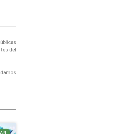
úblicas
ntes del
endamos
AIN