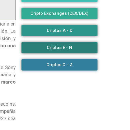
Cripto Exchanges (CEX/DEX)
iaria en
Criptos A - D
ión. La
isión y
 no una
Criptos E - N
Criptos O - Z
de Sony
iaria y
 marco
lecoins,
ompañía
027 sea