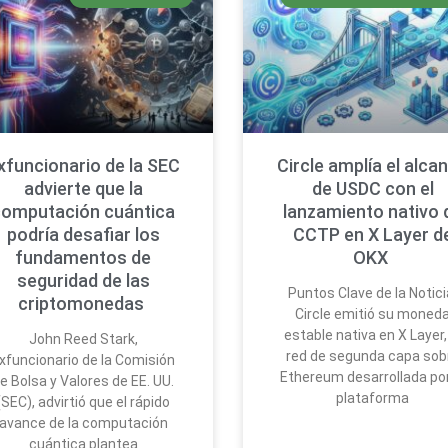
xfuncionario de la SEC
Circle amplía el alca
advierte que la
de USDC con el
computación cuántica
lanzamiento nativo 
podría desafiar los
CCTP en X Layer d
fundamentos de
OKX
seguridad de las
Puntos Clave de la Notici
criptomonedas
Circle emitió su moned
estable nativa en X Layer,
John Reed Stark,
red de segunda capa sob
xfuncionario de la Comisión
Ethereum desarrollada por
e Bolsa y Valores de EE. UU.
plataforma
(SEC), advirtió que el rápido
avance de la computación
cuántica plantea