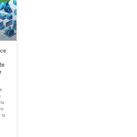
nce
de
e
a:
a
 la
re
 la