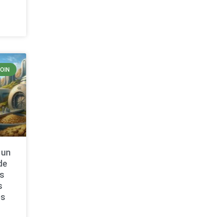
COIN
 un
de
as
s
es
n