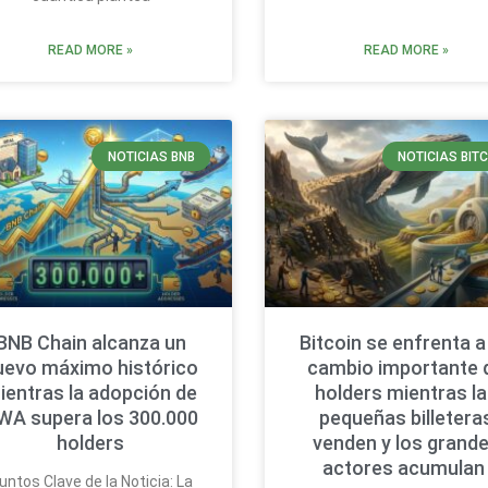
READ MORE »
READ MORE »
NOTICIAS BNB
NOTICIAS BIT
BNB Chain alcanza un
Bitcoin se enfrenta a
uevo máximo histórico
cambio importante 
ientras la adopción de
holders mientras l
WA supera los 300.000
pequeñas billetera
holders
venden y los grand
actores acumula
untos Clave de la Noticia: La