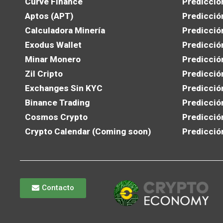
Curve Finance
Predicció
Aptos (APT)
Predicció
Calculadora Minería
Predicció
Exodus Wallet
Predicció
Minar Monero
Predicció
Zil Cripto
Predicció
Exchanges Sin KYC
Predicció
Binance Trading
Predicció
Cosmos Crypto
Predicció
Crypto Calendar (Coming soon)
Predicció
Contacto