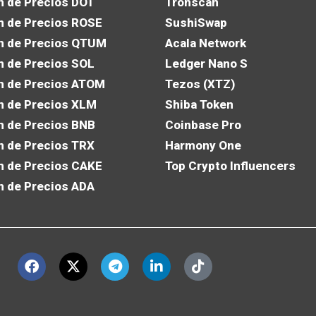
n de Precios DOT
Tronscan
n de Precios ROSE
SushiSwap
n de Precios QTUM
Acala Network
n de Precios SOL
Ledger Nano S
n de Precios ATOM
Tezos (XTZ)
n de Precios XLM
Shiba Token
n de Precios BNB
Coinbase Pro
n de Precios TRX
Harmony One
n de Precios CAKE
Top Crypto Influencers
n de Precios ADA