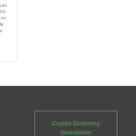
 Las
tre
ron
de
io
Crypto Economy
Newsletter