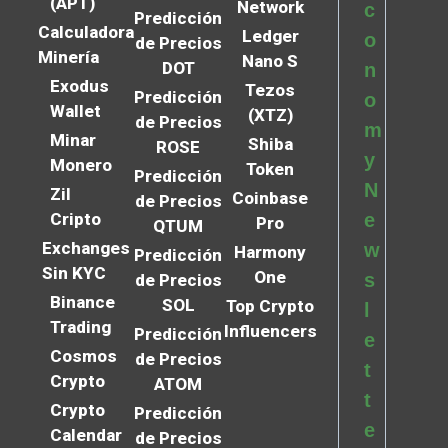
(APT)
Network
c
Predicción
Calculadora
Ledger
o
de Precios
Minería
Nano S
DOT
n
Exodus
Tezos
Predicción
o
Wallet
(XTZ)
de Precios
m
Minar
Shiba
ROSE
y
Monero
Token
Predicción
N
Zil
Coinbase
de Precios
Cripto
e
Pro
QTUM
Exchanges
w
Harmony
Predicción
Sin KYC
One
s
de Precios
Binance
SOL
Top Crypto
l
Trading
Influencers
Predicción
e
Cosmos
de Precios
t
Crypto
ATOM
t
Crypto
Predicción
e
Calendar
de Precios