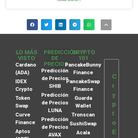
LO MÁS
PREDICCIÓN
CRYPTO
VISTO
DE
101
PRECIOS
Cardano
PancakeBunny
Predicción
(ADA)
Finance
C
de Precios
IDEX
PancakeSwap
r
SHIB
Crypto
Finance
y
Predicción
Token
Guarda
de Precios
p
Swap
Wallet
LUNA
t
Curve
Tronscan
Predicción
Finance
o
SushiSwap
de Precios
Aptos
E
Acala
AVAX