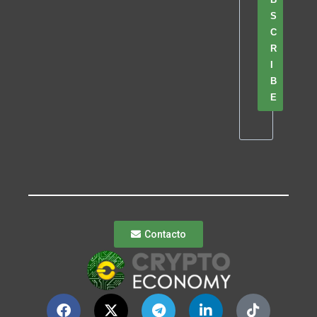
S
C
R
I
B
E
Contacto