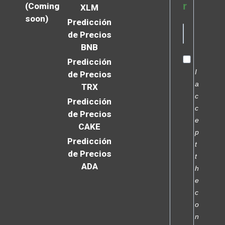
r
(Coming
XLM
soon)
Predicción
de Precios
BNB
Predicción
I
de Precios
a
TRX
c
Predicción
c
de Precios
e
CAKE
p
Predicción
t
de Precios
t
ADA
h
e
c
o
n