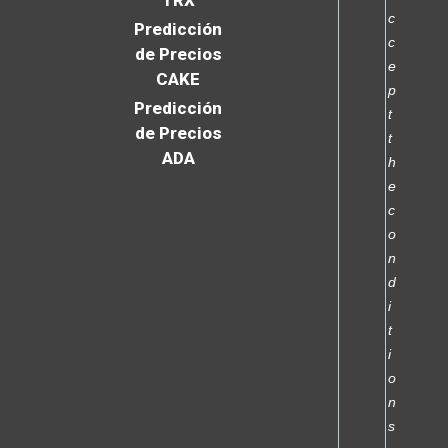
c
Predicción
c
de Precios
e
CAKE
p
Predicción
t
de Precios
t
ADA
h
e
c
o
n
d
i
t
i
o
n
s