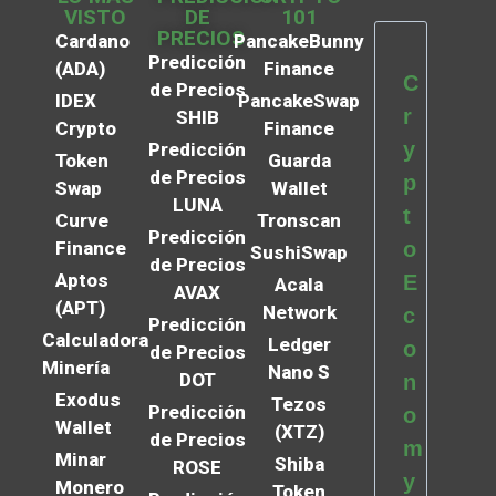
VISTO
DE
101
PRECIOS
Cardano
PancakeBunny
Predicción
(ADA)
Finance
C
de Precios
IDEX
PancakeSwap
r
SHIB
Crypto
Finance
y
Predicción
Token
Guarda
de Precios
p
Swap
Wallet
LUNA
t
Curve
Tronscan
Predicción
Finance
o
SushiSwap
de Precios
Aptos
E
Acala
AVAX
(APT)
Network
c
Predicción
Calculadora
Ledger
o
de Precios
Minería
Nano S
DOT
n
Exodus
Tezos
Predicción
o
Wallet
(XTZ)
de Precios
m
Minar
Shiba
ROSE
y
Monero
Token