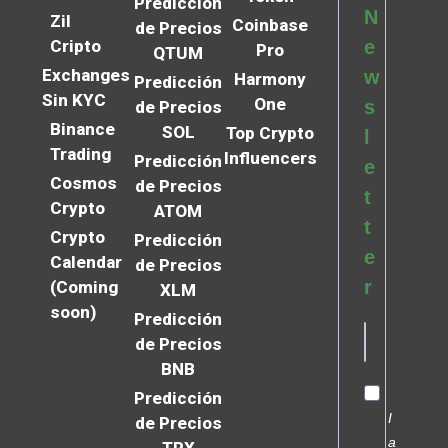
Predicción
N
Zil
Coinbase
de Precios
Cripto
e
Pro
QTUM
Exchanges
w
Harmony
Predicción
Sin KYC
One
s
de Precios
Binance
SOL
Top Crypto
l
Trading
Influencers
Predicción
e
Cosmos
de Precios
t
Crypto
ATOM
t
Crypto
Predicción
e
Calendar
de Precios
r
(Coming
XLM
soon)
Predicción
de Precios
BNB
Predicción
I
de Precios
a
TRX