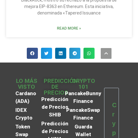
BlackRock, mostró su rechazo a la propuesta de
mejora EIP-8363 en Ethereum. Esta iniciativa,
denominada «Tapered Issuance
READ MORE »
LO MÁS
PREDICCIÓN
CRYPTO
VISTO
DE
101
PRECIOS
Cardano
PancakeBunny
Predicción
(ADA)
Finance
C
de Precios
IDEX
PancakeSwap
r
SHIB
Crypto
Finance
y
Predicción
Token
Guarda
de Precios
p
Swap
Wallet