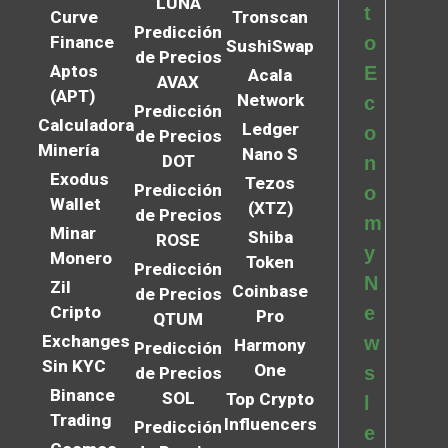
LUNA
t
Curve
Tronscan
Predicción
Finance
o
SushiSwap
de Precios
Aptos
E
Acala
AVAX
(APT)
Network
c
Predicción
Calculadora
Ledger
o
de Precios
Minería
Nano S
DOT
n
Exodus
Tezos
Predicción
o
Wallet
(XTZ)
de Precios
m
Minar
Shiba
ROSE
y
Monero
Token
Predicción
N
Zil
Coinbase
de Precios
Cripto
e
Pro
QTUM
Exchanges
w
Harmony
Predicción
Sin KYC
One
s
de Precios
Binance
SOL
Top Crypto
l
Trading
Influencers
Predicción
e