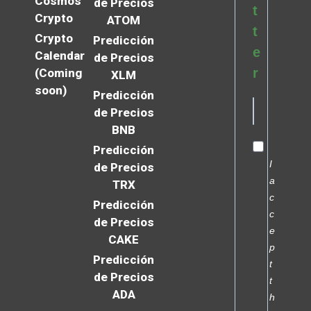
Cosmos
de Precios
t
Crypto
ATOM
t
Crypto
Predicción
e
Calendar
de Precios
r
(Coming
XLM
soon)
Predicción
de Precios
BNB
Predicción
I
de Precios
a
TRX
c
Predicción
c
de Precios
e
CAKE
p
Predicción
t
de Precios
t
ADA
h