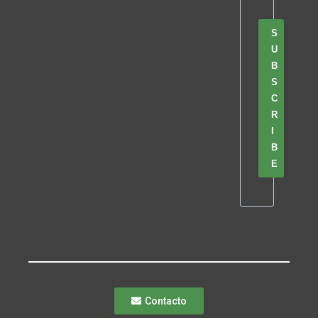
S
U
B
S
C
R
I
B
E
Contacto