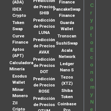
Predicción
(ADA)
Finance
C
de Precios
IDEX
PancakeSwap
r
SHIB
Crypto
Finance
y
Predicción
Token
Guarda
de Precios
p
Swap
Wallet
LUNA
t
Curve
Tronscan
Predicción
Finance
o
SushiSwap
de Precios
Aptos
E
Acala
AVAX
(APT)
Network
c
Predicción
Calculadora
Ledger
o
de Precios
Minería
Nano S
DOT
n
Exodus
Tezos
Predicción
o
Wallet
(XTZ)
de Precios
m
Minar
Shiba
ROSE
y
Monero
Token
Predicción
N
Zil
Coinbase
de Precios
Cripto
e
Pro
QTUM