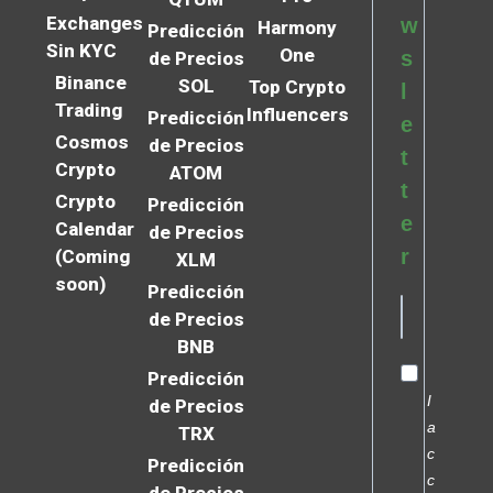
Exchanges
w
Harmony
Predicción
Sin KYC
One
s
de Precios
Binance
SOL
Top Crypto
l
Trading
Influencers
Predicción
e
Cosmos
de Precios
t
Crypto
ATOM
t
Crypto
Predicción
e
Calendar
de Precios
r
(Coming
XLM
soon)
Predicción
de Precios
BNB
Predicción
I
de Precios
a
TRX
c
Predicción
c
de Precios