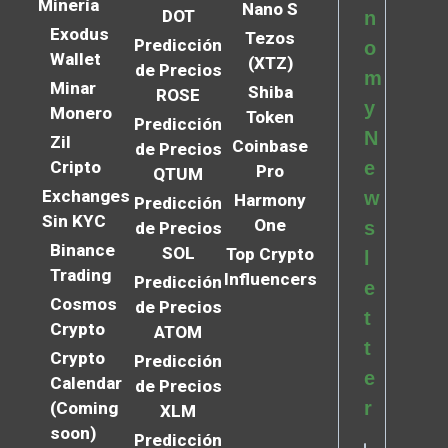
Minería
Nano S
DOT
n
Exodus
Tezos
Predicción
o
Wallet
(XTZ)
de Precios
m
Minar
Shiba
ROSE
y
Monero
Token
Predicción
N
Zil
Coinbase
de Precios
Cripto
e
Pro
QTUM
Exchanges
w
Harmony
Predicción
Sin KYC
One
s
de Precios
Binance
SOL
Top Crypto
l
Trading
Influencers
Predicción
e
Cosmos
de Precios
t
Crypto
ATOM
t
Crypto
Predicción
e
Calendar
de Precios
r
(Coming
XLM
soon)
Predicción