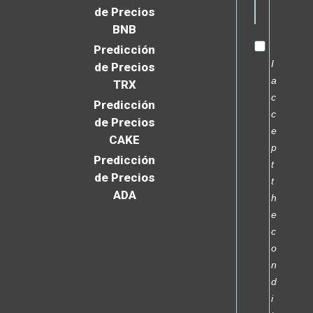
de Precios
BNB
Predicción
I
de Precios
a
TRX
c
Predicción
c
de Precios
e
CAKE
p
Predicción
t
de Precios
t
ADA
h
e
c
o
n
d
i