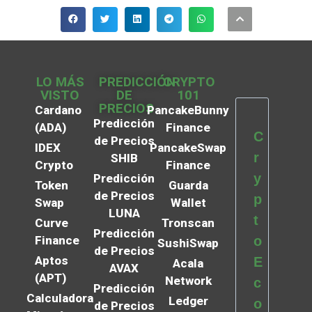
LO MÁS
PREDICCIÓN
CRYPTO
VISTO
DE
101
PRECIOS
Cardano
PancakeBunny
Predicción
(ADA)
Finance
C
de Precios
IDEX
PancakeSwap
r
SHIB
Crypto
Finance
y
Predicción
Token
Guarda
de Precios
p
Swap
Wallet
LUNA
t
Curve
Tronscan
Predicción
Finance
o
SushiSwap
de Precios
Aptos
E
Acala
AVAX
(APT)
Network
c
Predicción
Calculadora
Ledger
o
de Precios