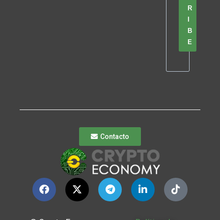
R
I
B
E
Contacto