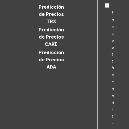
Predicción
I
de Precios
a
TRX
c
Predicción
c
de Precios
e
CAKE
p
Predicción
t
de Precios
t
ADA
h
e
c
o
n
d
i
t
i