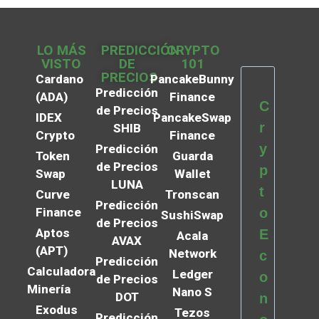
LO MÁS
PREDICCIÓN
CRYPTO
VISTO
DE
101
PRECIOS
Cardano
PancakeBunny
Predicción
(ADA)
Finance
C
de Precios
IDEX
PancakeSwap
r
SHIB
Crypto
Finance
y
Predicción
Token
Guarda
de Precios
p
Swap
Wallet
LUNA
t
Curve
Tronscan
Predicción
Finance
o
SushiSwap
de Precios
Aptos
E
Acala
AVAX
(APT)
Network
c
Predicción
Calculadora
Ledger
o
de Precios
Minería
Nano S
DOT
n
Exodus
Tezos
Predicción