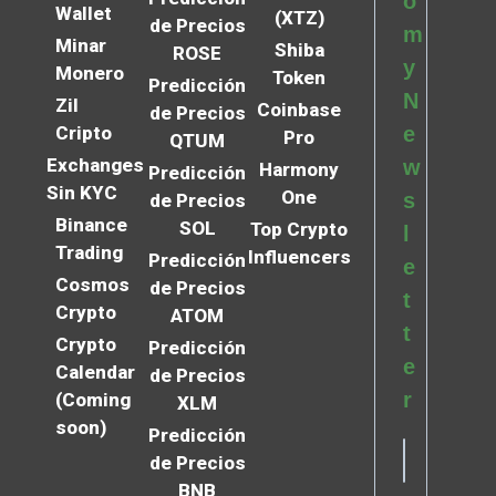
o
Wallet
(XTZ)
de Precios
m
Minar
Shiba
ROSE
y
Monero
Token
Predicción
N
Zil
Coinbase
de Precios
Cripto
e
Pro
QTUM
Exchanges
w
Harmony
Predicción
Sin KYC
One
s
de Precios
Binance
SOL
Top Crypto
l
Trading
Influencers
Predicción
e
Cosmos
de Precios
t
Crypto
ATOM
t
Crypto
Predicción
e
Calendar
de Precios
r
(Coming
XLM
soon)
Predicción
de Precios
BNB