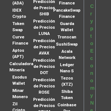
Predicción
(ADA)
Finance
C
de Precios
IDEX
PancakeSwap
r
SHIB
Crypto
Finance
y
Predicción
Token
Guarda
de Precios
p
Swap
Wallet
LUNA
t
Curve
Tronscan
Predicción
Finance
o
SushiSwap
de Precios
Aptos
E
Acala
AVAX
(APT)
Network
c
Predicción
Calculadora
Ledger
o
de Precios
Minería
Nano S
DOT
n
Exodus
Tezos
Predicción
o
Wallet
(XTZ)
de Precios
m
Minar
Shiba
ROSE
y
Monero
Token
Predicción
N
Zil
Coinbase
de Precios
Cripto
e
Pro