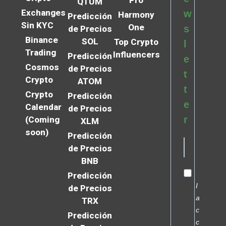
QTUM
Exchanges
w
Harmony
Predicción
Sin KYC
One
s
de Precios
Binance
SOL
Top Crypto
l
Trading
Influencers
Predicción
e
Cosmos
de Precios
t
Crypto
ATOM
t
Crypto
Predicción
e
Calendar
de Precios
r
(Coming
XLM
soon)
Predicción
de Precios
BNB
Predicción
I
de Precios
a
TRX
c
Predicción
c