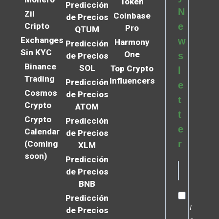
Token
Predicción
N
Zil
Coinbase
de Precios
Cripto
e
Pro
QTUM
Exchanges
w
Harmony
Predicción
Sin KYC
One
s
de Precios
Binance
SOL
Top Crypto
l
Trading
Influencers
Predicción
e
Cosmos
de Precios
t
Crypto
ATOM
t
Crypto
Predicción
e
Calendar
de Precios
r
(Coming
XLM
soon)
Predicción
de Precios
BNB
Predicción
I
de Precios