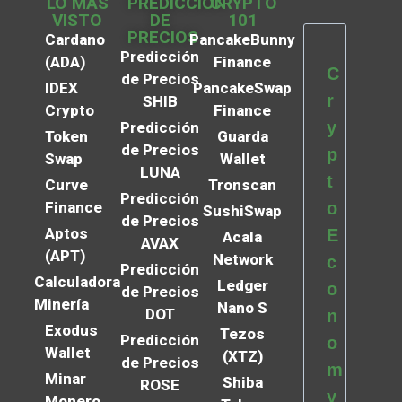
LO MÁS
PREDICCIÓN
CRYPTO
VISTO
DE
101
PRECIOS
Cardano
PancakeBunny
Predicción
(ADA)
Finance
C
de Precios
IDEX
PancakeSwap
r
SHIB
Crypto
Finance
y
Predicción
Token
Guarda
de Precios
p
Swap
Wallet
LUNA
t
Curve
Tronscan
Predicción
Finance
o
SushiSwap
de Precios
Aptos
E
Acala
AVAX
(APT)
Network
c
Predicción
Calculadora
Ledger
o
de Precios
Minería
Nano S
DOT
n
Exodus
Tezos
Predicción
o
Wallet
(XTZ)
de Precios
m
Minar
Shiba
ROSE
y
Monero