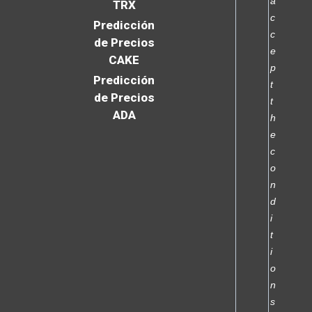
a
TRX
c
Predicción
c
de Precios
e
CAKE
p
Predicción
t
de Precios
t
ADA
h
e
c
o
n
d
i
t
i
o
n
s