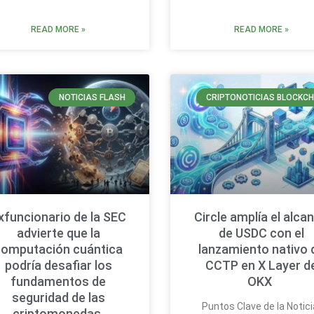
READ MORE »
READ MORE »
NOTICIAS FLASH
CRIPTONOTICIAS BLOCKCH
xfuncionario de la SEC
Circle amplía el alca
advierte que la
de USDC con el
computación cuántica
lanzamiento nativo 
podría desafiar los
CCTP en X Layer d
fundamentos de
OKX
seguridad de las
Puntos Clave de la Notici
criptomonedas