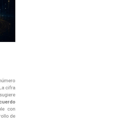
 número
La cifra
sugiere
acuerdo
ple con
rollo de