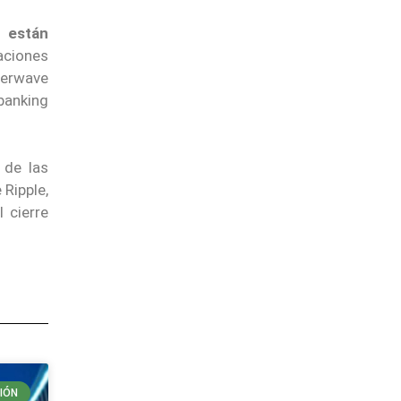
 están
aciones
terwave
 banking
 de las
 Ripple,
 cierre
IÓN