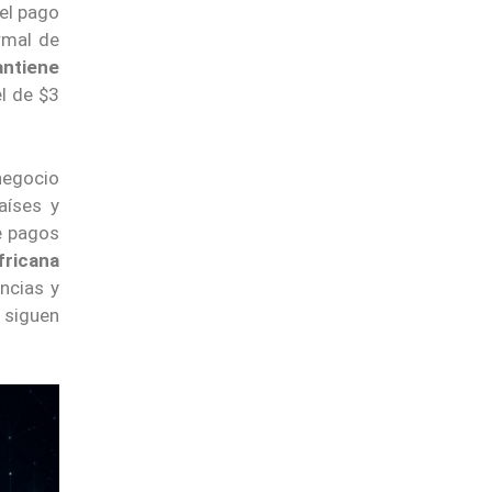
 el pago
ormal de
antiene
el de $3
negocio
aíses y
de pagos
africana
ncias y
 siguen