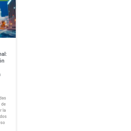
al:
ón
a
das
 de
 la
ados
lso