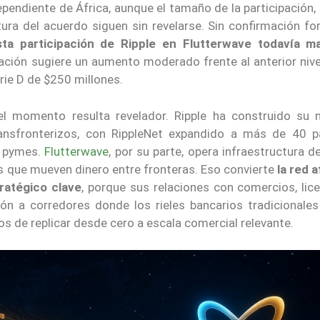
pendiente de África, aunque el tamaño de la participación,
ctura del acuerdo siguen sin revelarse. Sin confirmación f
sta participación de Ripple en Flutterwave todavía m
loración sugiere un aumento moderado frente al anterior niv
rie D de $250 millones.
 el momento resulta revelador. Ripple ha construido su 
ransfronterizos, con RippleNet expandido a más de 40 p
a pymes.
Flutterwave
, por su parte, opera infraestructura 
 que mueven dinero entre fronteras. Eso convierte
la red 
ratégico clave
, porque sus relaciones con comercios, lice
ción a corredores donde los rieles bancarios tradicionales
s de replicar desde cero a escala comercial relevante.