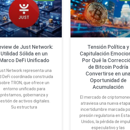
eview de Just Network:
Tensión Política y
Utilidad Sólida en un
Capitulación Emocion
Marco DeFi Unificado
Por Qué la Correcci
de Bitcoin Podría
ust Network representa una
Convertirse en un
d DeFi coordinada construida
Oportunidad de
sobre TRON, que ofrece un
Acumulación
entorno unificado para
préstamos, gobernanza y
El mercado de criptomone
estión de activos digitales.
atraviesa una nueva etapa
Su estructura
incertidumbre marcada por
presión regulatoria en Est
Unidos, la pérdida de impu
especulativo y las