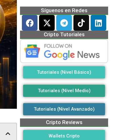
Síguenos en Redes
Cripto Tutoriales
Tutoriales (Nivel Básico)
Tutoriales (Nivel Medio)
Tutoriales (Nivel Avanzado)
Cripto Reviews
Wallets Cripto