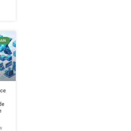
AIN
nce
de
e
a: