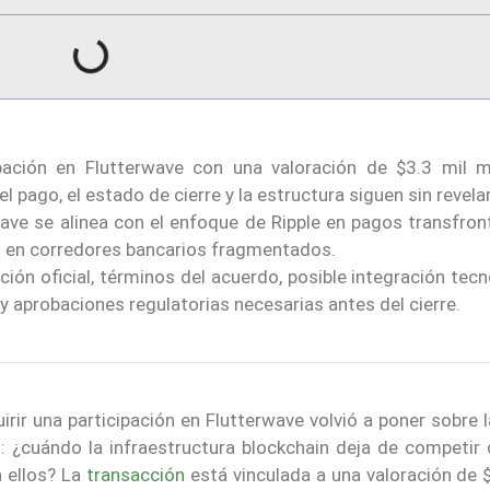
pación en Flutterwave con una valoración de $3.3 mil mi
l pago, el estado de cierre y la estructura siguen sin revela
ave se alinea con el enfoque de Ripple en pagos transfront
s en corredores bancarios fragmentados.
ión oficial, términos del acuerdo, posible integración tec
n y aprobaciones regulatorias necesarias antes del cierre.
irir una participación en Flutterwave volvió a poner sobre
o: ¿cuándo la infraestructura blockchain deja de competir 
a ellos? La
transacción
está vinculada a una valoración de 