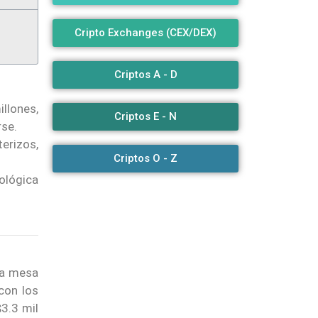
Cripto Exchanges (CEX/DEX)
Criptos A - D
llones,
Criptos E - N
rse.
erizos,
Criptos O - Z
nológica
 la mesa
con los
$3.3 mil