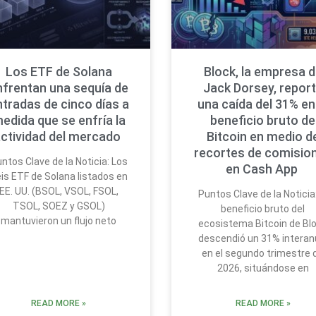
Los ETF de Solana
Block, la empresa 
nfrentan una sequía de
Jack Dorsey, repor
ntradas de cinco días a
una caída del 31% en
edida que se enfría la
beneficio bruto de
ctividad del mercado
Bitcoin en medio d
recortes de comisio
ntos Clave de la Noticia: Los
en Cash App
is ETF de Solana listados en
EE. UU. (BSOL, VSOL, FSOL,
Puntos Clave de la Noticia:
TSOL, SOEZ y GSOL)
beneficio bruto del
mantuvieron un flujo neto
ecosistema Bitcoin de Bl
descendió un 31% interan
en el segundo trimestre 
2026, situándose en
READ MORE »
READ MORE »