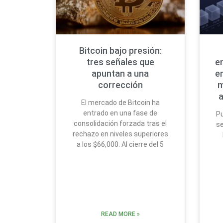
Bitcoin bajo presión:
tres señales que
e
apuntan a una
e
corrección
m
a
El mercado de Bitcoin ha
entrado en una fase de
Pu
consolidación forzada tras el
se
rechazo en niveles superiores
a los $66,000. Al cierre del 5
READ MORE »