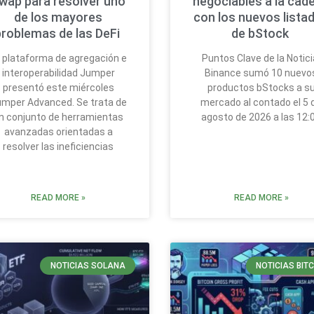
wap para resolver uno
negociables a la cad
de los mayores
con los nuevos lista
problemas de las DeFi
de bStock
 plataforma de agregación e
Puntos Clave de la Notici
interoperabilidad Jumper
Binance sumó 10 nuevo
presentó este miércoles
productos bStocks a s
mper Advanced. Se trata de
mercado al contado el 5 
n conjunto de herramientas
agosto de 2026 a las 12:
avanzadas orientadas a
resolver las ineficiencias
READ MORE »
READ MORE »
NOTICIAS SOLANA
NOTICIAS BIT