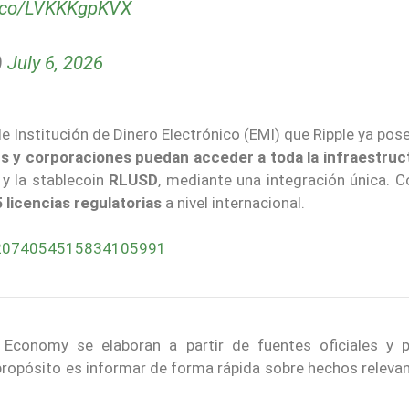
/t.co/LVKKKgpKVX
)
July 6, 2026
e Institución de Dinero Electrónico (EMI) que Ripple ya pose
hs y corporaciones puedan
acceder a toda la infraestruc
P
y la stablecoin
RLUSD
, mediante una integración única. C
 licencias regulatorias
a nivel internacional.
s/2074054515834105991
 Economy se elaboran a partir de fuentes oficiales y p
 propósito es informar de forma rápida sobre hechos releva