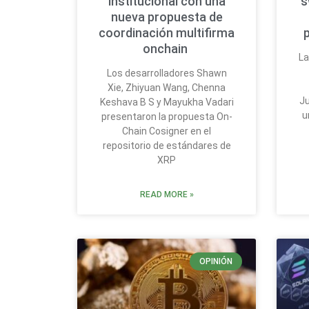
institucional con una
s
nueva propuesta de
coordinación multifirma
onchain
La
Los desarrolladores Shawn
Xie, Zhiyuan Wang, Chenna
Ju
Keshava B S y Mayukha Vadari
u
presentaron la propuesta On-
Chain Cosigner en el
repositorio de estándares de
XRP
READ MORE »
OPINIÓN