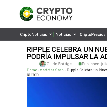
CriptoNoticias
Noticias
CriptoPrecios
RIPPLE CELEBRA UN NU
PODRÍA IMPULSAR LA A
Guido Battigelli
Published:
jul
Home
-
noticias flash
-
Ripple Celebra un Nue
RLUSD