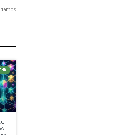
endamos
BNB
x,
os