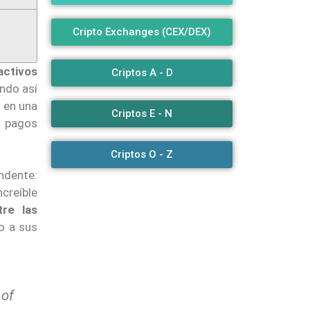
Cripto Exchanges (CEX/DEX)
activos
Criptos A - D
ndo así
a en una
Criptos E - N
e pagos
Criptos O - Z
ndente:
creíble
re las
to a sus
 of