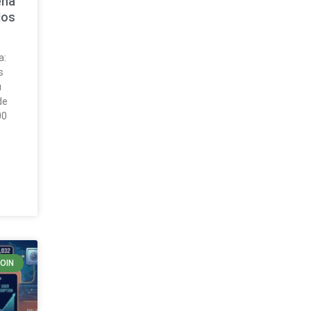
ena
dos
a:
s
u
de
00
COIN