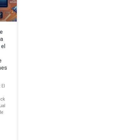
de
ta
 el
e
nes
 El
ock
ual
de