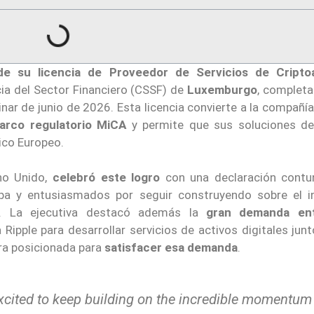
a de su licencia de Proveedor de Servicios de Cripto
cia del Sector Financiero (CSSF) de
Luxemburgo
, completa
inar de junio de 2026. Esta licencia convierte a la compañí
arco regulatorio MiCA
y permite que sus soluciones d
ico Europeo.
no Unido,
celebró este logro
con una declaración contu
a y entusiasmados por seguir construyendo sobre el in
. La ejecutiva destacó además la
gran demanda ent
 Ripple para desarrollar servicios de activos digitales jun
ra posicionada para
satisfacer esa demanda
.
excited to keep building on the incredible momentum