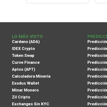
LO MÁS VISTO
PREDICC
Cardano (ADA)
Predicció
IDEX Crypto
Predicció
Token Swap
Predicció
Curve Finance
Predicció
Aptos (APT)
Predicció
Calculadora Minería
Predicció
Exodus Wallet
Predicció
Minar Monero
Predicció
Zil Cripto
Predicció
Exchanges Sin KYC
Predicció