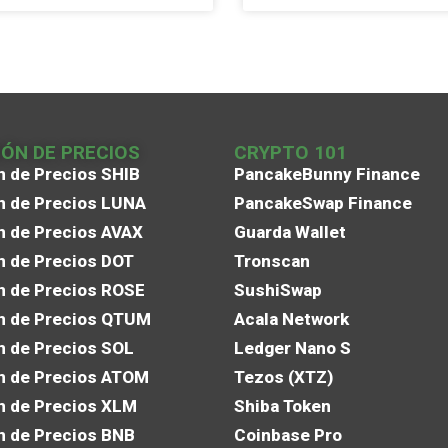
IÓN DE PRECIOS
CRYPTO 101
n de Precios SHIB
PancakeBunny Finance
n de Precios LUNA
PancakeSwap Finance
n de Precios AVAX
Guarda Wallet
n de Precios DOT
Tronscan
n de Precios ROSE
SushiSwap
n de Precios QTUM
Acala Network
n de Precios SOL
Ledger Nano S
n de Precios ATOM
Tezos (XTZ)
n de Precios XLM
Shiba Token
n de Precios BNB
Coinbase Pro