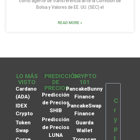
como agente de transferencia ante la Comisión de
Bolsa y Valores de EE. UU. (SEC) el
READ MORE »
LO MÁS
PREDICCIÓN
CRYPTO
VISTO
DE
101
PRECIOS
Cardano
PancakeBunny
Predicción
(ADA)
Finance
C
de Precios
IDEX
PancakeSwap
r
SHIB
Crypto
Finance
y
Predicción
Token
Guarda
de Precios
p
Swap
Wallet
LUNA
t
Curve
Tronscan