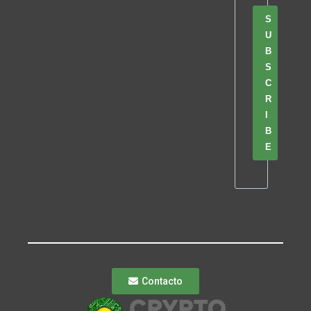
S
U
B
S
C
R
I
B
E
Contacto