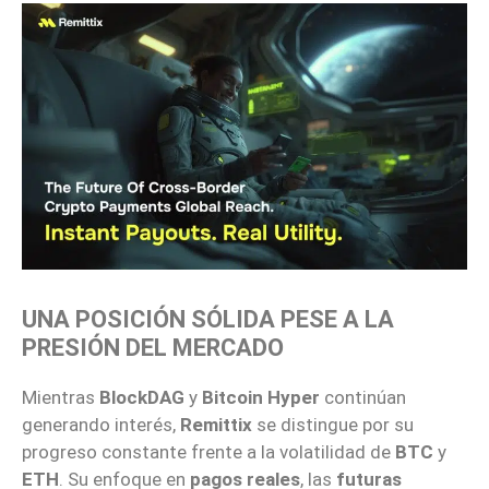
UNA POSICIÓN SÓLIDA PESE A LA
PRESIÓN DEL MERCADO
Mientras
BlockDAG
y
Bitcoin Hyper
continúan
generando interés,
Remittix
se distingue por su
progreso constante frente a la volatilidad de
BTC
y
ETH
. Su enfoque en
pagos reales
, las
futuras