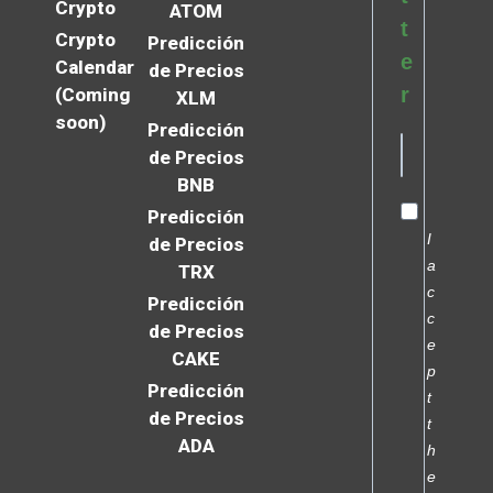
Crypto
ATOM
t
Crypto
Predicción
e
Calendar
de Precios
r
(Coming
XLM
soon)
Predicción
de Precios
BNB
Predicción
I
de Precios
a
TRX
c
Predicción
c
de Precios
e
CAKE
p
Predicción
t
de Precios
t
ADA
h
e