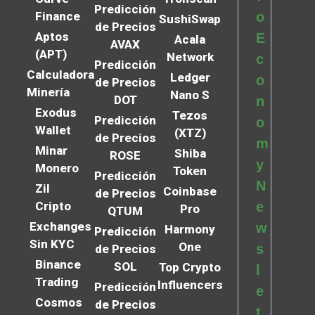
Predicción
Finance
o
SushiSwap
de Precios
Aptos
E
Acala
AVAX
(APT)
Network
c
Predicción
Calculadora
Ledger
o
de Precios
Minería
Nano S
DOT
n
Exodus
Tezos
Predicción
o
Wallet
(XTZ)
de Precios
m
Minar
Shiba
ROSE
y
Monero
Token
Predicción
N
Zil
Coinbase
de Precios
Cripto
e
Pro
QTUM
Exchanges
w
Harmony
Predicción
Sin KYC
One
s
de Precios
Binance
SOL
Top Crypto
l
Trading
Influencers
Predicción
e
Cosmos
de Precios
t