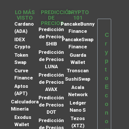
LO MÁS
PREDICCIÓN
CRYPTO
VISTO
DE
101
PRECIOS
Cardano
PancakeBunny
Predicción
(ADA)
Finance
C
de Precios
IDEX
PancakeSwap
r
SHIB
Crypto
Finance
y
Predicción
Token
Guarda
de Precios
p
Swap
Wallet
LUNA
t
Curve
Tronscan
Predicción
Finance
o
SushiSwap
de Precios
Aptos
E
Acala
AVAX
(APT)
Network
c
Predicción
Calculadora
Ledger
o
de Precios
Minería
Nano S
DOT
n
Exodus
Tezos
Predicción
o
Wallet
(XTZ)
de Precios