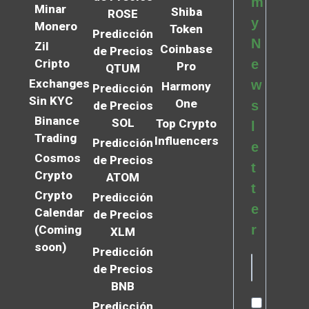
m
Minar
Shiba
ROSE
y
Monero
Token
Predicción
N
Zil
Coinbase
de Precios
Cripto
e
Pro
QTUM
Exchanges
w
Harmony
Predicción
Sin KYC
One
s
de Precios
Binance
SOL
Top Crypto
l
Trading
Influencers
Predicción
e
Cosmos
de Precios
t
Crypto
ATOM
t
Crypto
Predicción
e
Calendar
de Precios
r
(Coming
XLM
soon)
Predicción
de Precios
BNB
Predicción