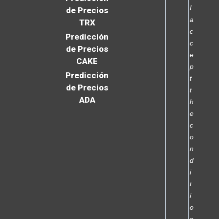
I
de Precios
a
TRX
c
Predicción
c
de Precios
e
CAKE
p
Predicción
t
de Precios
t
ADA
h
e
c
o
n
d
i
t
i
o