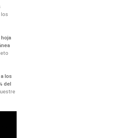
s
 los
 hoja
ánea
leto
a los
% del
muestre