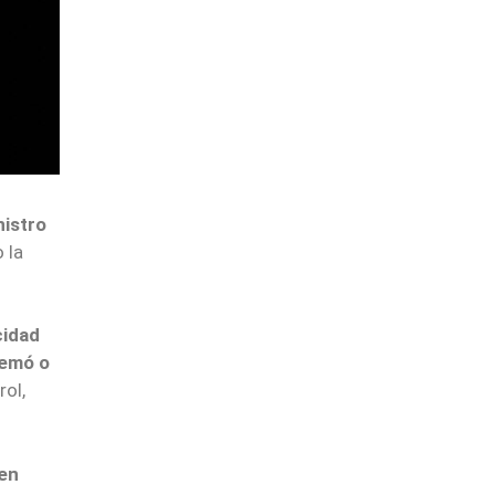
istro
 la
cidad
uemó o
ol,
ten