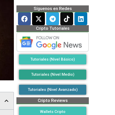
Síguenos en Redes
Cripto Tutoriales
Tutoriales (Nivel Básico)
Tutoriales (Nivel Medio)
Tutoriales (Nivel Avanzado)
Cripto Reviews
Wallets Cripto