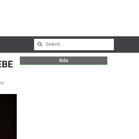
Ads
EBE
am