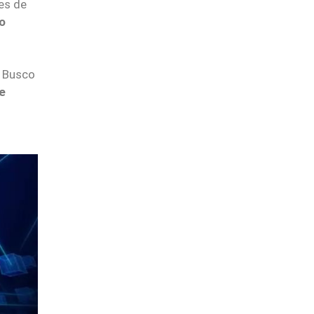
es de
o
. Busco
de