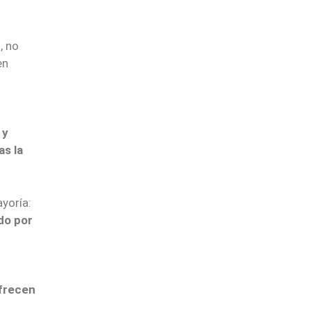
, no
en
 y
s la
yoría:
do por
frecen