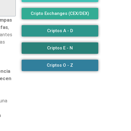
Cripto Exchanges (CEX/DEX)
ampas
afas
,
Criptos A - D
antes
das
Criptos E - N
Criptos O - Z
encia
recen
 una
n