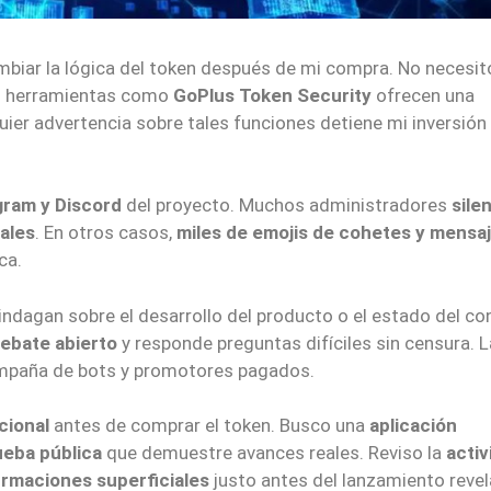
biar la lógica del token después de mi compra. No necesit
; herramientas como
GoPlus Token Security
ofrecen una
ier advertencia sobre tales funciones detiene mi inversión
gram y Discord
del proyecto. Muchos administradores
sile
ales
. En otros casos,
miles de emojis de cohetes y mensa
ca.
indagan sobre el desarrollo del producto o el estado del co
debate abierto
y responde preguntas difíciles sin censura. L
mpaña de bots y promotores pagados.
cional
antes de comprar el token. Busco una
aplicación
ueba pública
que demuestre avances reales. Reviso la
activ
irmaciones superficiales
justo antes del lanzamiento revel