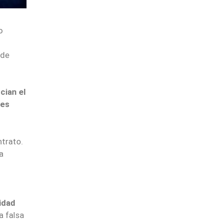
o
 de
ncian el
jes
ntrato.
a
idad
a falsa