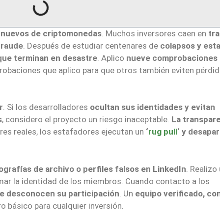
 nuevos de criptomonedas
. Muchos inversores caen en
tr
fraude
. Después de estudiar centenares de
colapsos y est
 que terminan en desastre
. Aplico
nueve comprobaciones
probaciones que aplico para que otros también eviten pérdi
r
. Si los desarrolladores
ocultan sus identidades y evitan
s
, considero el proyecto un riesgo inaceptable.
La transpar
res reales, los estafadores ejecutan un
‘
rug pull
‘ y desapa
ografías de archivo o perfiles falsos en LinkedIn
. Realizo
mar la identidad de los miembros. Cuando contacto a los
e desconocen su participación
. Un
equipo verificado, co
tro básico para cualquier inversión.