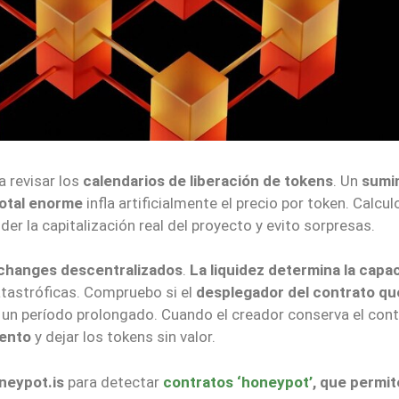
a revisar los
calendarios de liberación de tokens
. Un
sumin
total enorme
infla artificialmente el precio por token. Calculo
r la capitalización real del proyecto y evito sorpresas.
exchanges descentralizados
.
La liquidez determina la capa
atastróficas. Compruebo si el
desplegador del contrato q
un período prolongado. Cuando el creador conserva el contr
mento
y dejar los tokens sin valor.
neypot.is
para detectar
contratos ‘honeypot’
, que permi