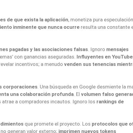
es de que exista la aplicación
, monetiza pura especulación
iento inminente que nunca ocurre
resulta una constante 
nes pagadas y las asociaciones falsas
. Ignoro
mensajes
emas’ con ganancias aseguradas.
Influyentes en YouTube
revelar incentivos; a menudo
venden sus tenencias mientra
s corporaciones
. Una búsqueda en Google desmiente la ma
renta una colaboración profunda
. El
volumen falso genera
 atrae a compradores incautos. Ignoro los
rankings de
ndimientos
que promete el proyecto. Los
protocolos que o
no generan valor externo;
imprimen nuevos tokens