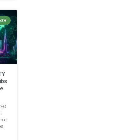
ASH
TY
ubs
ce
CEO
l
n el
os