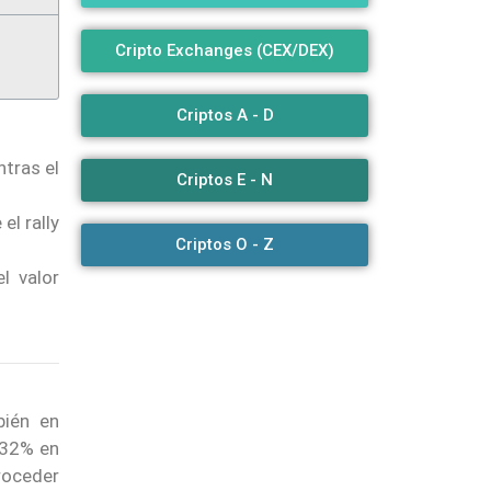
Cripto Exchanges (CEX/DEX)
Criptos A - D
ntras el
Criptos E - N
el rally
Criptos O - Z
l valor
bién en
 32% en
roceder