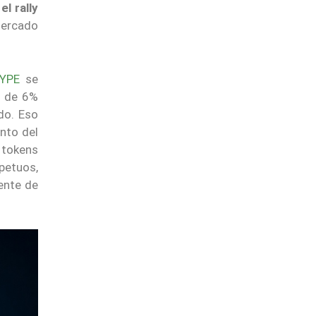
e
el rally
mercado
YPE
se
l de 6%
do. Eso
nto del
 tokens
petuos,
ente de