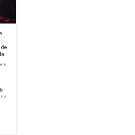
e
 de
da
 Ark
la
rara