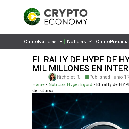
CriptoNoticias
Noticias
CriptoPrecios
EL RALLY DE HYPE DE H
MIL MILLONES EN INTE
Nicholet R.
Published:
junio 1
Home
-
Noticias Hyperliquid
-
El rally de HYP
de futuros