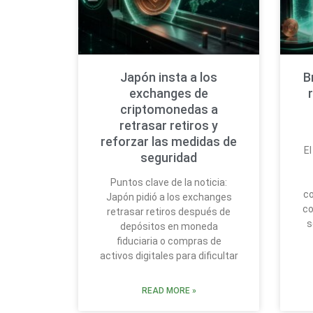
Japón insta a los
B
exchanges de
criptomonedas a
retrasar retiros y
reforzar las medidas de
El
seguridad
Puntos clave de la noticia:
c
Japón pidió a los exchanges
co
retrasar retiros después de
s
depósitos en moneda
fiduciaria o compras de
activos digitales para dificultar
READ MORE »