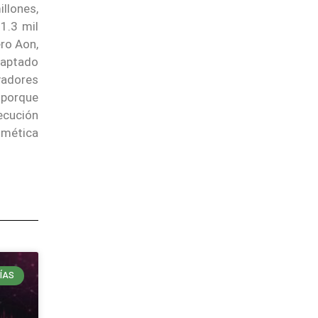
illones,
1.3 mil
ero Aon,
captado
vadores
, porque
ecución
itmética
ÍAS