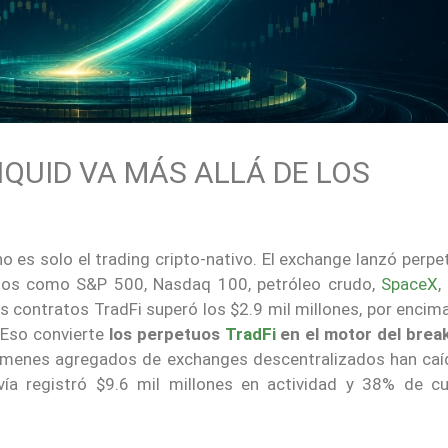
IQUID VA MÁS ALLÁ DE LOS
o es solo el trading cripto-nativo. El exchange lanzó perp
ados como S&P 500, Nasdaq 100, petróleo crudo,
SpaceX
,
sos contratos TradFi superó los $2.9 mil millones, por encim
. Eso convierte
los perpetuos
TradFi
en el motor del brea
lúmenes agregados de exchanges descentralizados han ca
vía registró $9.6 mil millones en actividad y 38% de c