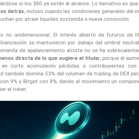
ándose si los $80 ya están al alcance. Lo llamativo es qu
ros detrás
, incluso cuando las condiciones generales del 
luchan por atraer liquidez sostenida o nueva convicción.
o no unidimensional. El interés abierto de futuros de
H
financiación se mantuvieron por debajo del umbral neutra
demanda de apalancamiento alcista no se ha sobrecalenta
enos directa de lo que sugiere el titular
, porque el aume
es en corto acumulando pérdidas o contribuyentes con
uid también domina 53% del volumen de trading de DEX per
t con 9% y Bitget con 8%, dando al movimiento un compon
or el token.