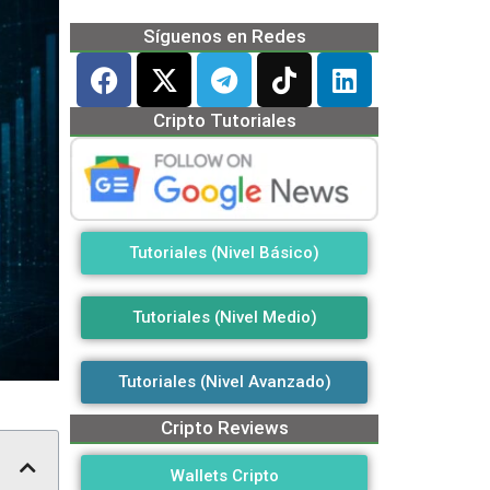
Síguenos en Redes
Cripto Tutoriales
Tutoriales (Nivel Básico)
Tutoriales (Nivel Medio)
Tutoriales (Nivel Avanzado)
Cripto Reviews
Wallets Cripto