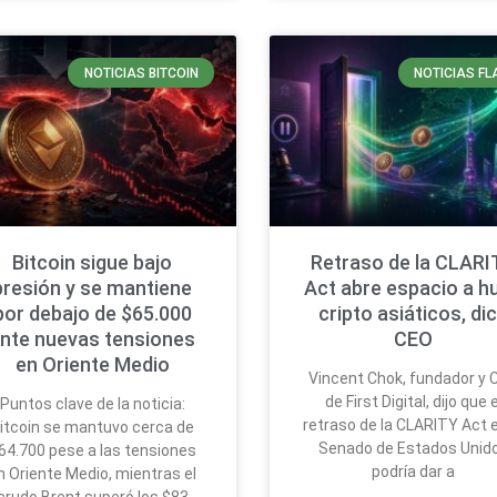
NOTICIAS BITCOIN
NOTICIAS FL
Bitcoin sigue bajo
Retraso de la CLARI
presión y se mantiene
Act abre espacio a h
por debajo de $65.000
cripto asiáticos, di
nte nuevas tensiones
CEO
en Oriente Medio
Vincent Chok, fundador y 
de First Digital, dijo que e
Puntos clave de la noticia:
retraso de la CLARITY Act e
itcoin se mantuvo cerca de
Senado de Estados Unid
64.700 pese a las tensiones
podría dar a
n Oriente Medio, mientras el
crudo Brent superó los $83