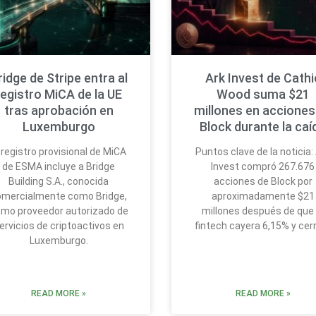
ridge de Stripe entra al
Ark Invest de Cathi
registro MiCA de la UE
Wood suma $21
tras aprobación en
millones en acciones
Luxemburgo
Block durante la caí
 registro provisional de MiCA
Puntos clave de la noticia:
de ESMA incluye a Bridge
Invest compró 267.676
Building S.A., conocida
acciones de Block por
omercialmente como Bridge,
aproximadamente $21
mo proveedor autorizado de
millones después de que 
ervicios de criptoactivos en
fintech cayera 6,15% y cer
Luxemburgo.
READ MORE »
READ MORE »