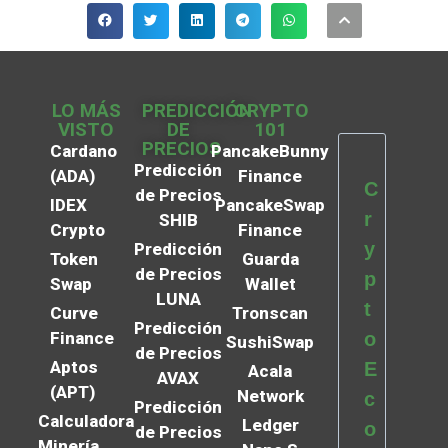
LO MÁS
PREDICCIÓN
CRYPTO
VISTO
DE
101
PRECIOS
Cardano
PancakeBunny
Predicción
(ADA)
Finance
C
de Precios
IDEX
PancakeSwap
r
SHIB
Crypto
Finance
y
Predicción
Token
Guarda
de Precios
p
Swap
Wallet
LUNA
t
Curve
Tronscan
Predicción
Finance
o
SushiSwap
de Precios
Aptos
E
Acala
AVAX
(APT)
Network
c
Predicción
Calculadora
Ledger
o
de Precios
Minería