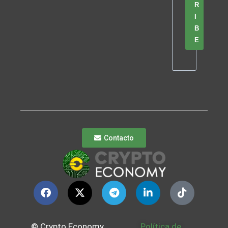
R
I
B
E
Contacto
© Crypto Economy
Política de