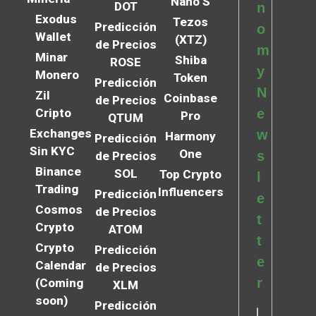
Nano S
DOT
n
Exodus
Tezos
Predicción
o
Wallet
(XTZ)
de Precios
m
Minar
Shiba
ROSE
y
Monero
Token
Predicción
N
Zil
Coinbase
de Precios
Cripto
e
Pro
QTUM
Exchanges
w
Harmony
Predicción
Sin KYC
One
s
de Precios
Binance
SOL
Top Crypto
l
Trading
Influencers
Predicción
e
Cosmos
de Precios
t
Crypto
ATOM
t
Crypto
Predicción
e
Calendar
de Precios
r
(Coming
XLM
soon)
Predicción