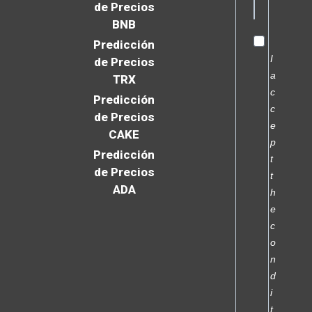
de Precios
BNB
Predicción
I
de Precios
a
TRX
c
Predicción
c
de Precios
e
CAKE
p
Predicción
t
de Precios
t
ADA
h
e
c
o
n
d
i
t