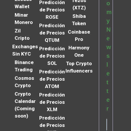
Tezos
Predicción
o
Wallet
(XTZ)
de Precios
m
Minar
Shiba
ROSE
y
Monero
Token
Predicción
N
Zil
Coinbase
de Precios
Cripto
e
Pro
QTUM
Exchanges
w
Harmony
Predicción
Sin KYC
One
s
de Precios
Binance
SOL
Top Crypto
l
Trading
Influencers
Predicción
e
Cosmos
de Precios
t
Crypto
ATOM
t
Crypto
Predicción
e
Calendar
de Precios
r
(Coming
XLM
soon)
Predicción
de Precios