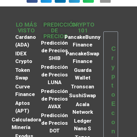
LO MÁS
PREDICCIÓN
CRYPTO
VISTO
DE
101
PRECIOS
Cardano
PancakeBunny
Predicción
(ADA)
Finance
C
de Precios
IDEX
PancakeSwap
r
SHIB
Crypto
Finance
y
Predicción
Token
Guarda
de Precios
p
Swap
Wallet
LUNA
t
Curve
Tronscan
Predicción
Finance
o
SushiSwap
de Precios
Aptos
E
Acala
AVAX
(APT)
Network
c
Predicción
Calculadora
Ledger
o
de Precios
Minería
Nano S
DOT
n
Exodus