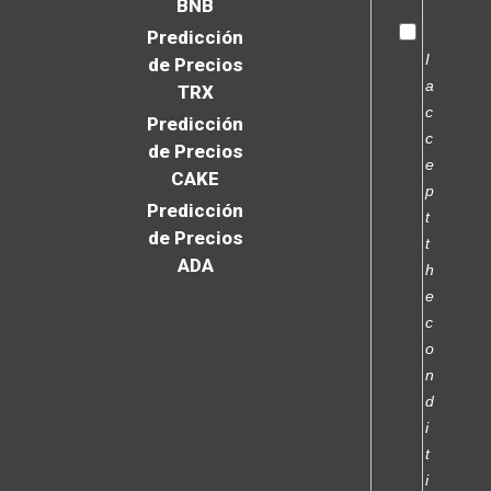
BNB
Predicción
I
de Precios
a
TRX
c
Predicción
c
de Precios
e
CAKE
p
Predicción
t
de Precios
t
ADA
h
e
c
o
n
d
i
t
i