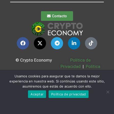
Contacto
© Crypto Economy
Política de
Privacidad
|
Política
de Publicación
Usamos cookies para asegurar que te damos la mejor
Política de
experiencia en nuestra web. Si continúas usando este sitio,
Periodismo Ético
asumiremos que estás de acuerdo con ello.
Política Cookies
|
Aceptar
Política de privacidad
Bases Legales
|
Partners
|
Sobre
Nosotros