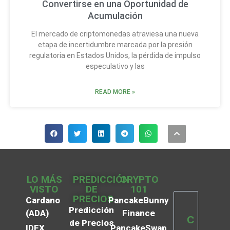
Convertirse en una Oportunidad de
Acumulación
El mercado de criptomonedas atraviesa una nueva
etapa de incertidumbre marcada por la presión
regulatoria en Estados Unidos, la pérdida de impulso
especulativo y las
READ MORE »
LO MÁS
PREDICCIÓN
CRYPTO
VISTO
DE
101
PRECIOS
Cardano
PancakeBunny
Predicción
(ADA)
Finance
C
de Precios
IDEX
PancakeSwap