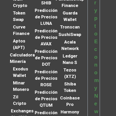
r
SHIB
Crypto
Finance
y
Predicción
Token
Guarda
de Precios
p
Swap
Wallet
LUNA
t
Curve
Tronscan
Predicción
Finance
o
SushiSwap
de Precios
Aptos
E
Acala
AVAX
(APT)
Network
c
Predicción
Calculadora
Ledger
o
de Precios
Minería
Nano S
DOT
n
Exodus
Tezos
Predicción
o
Wallet
(XTZ)
de Precios
m
Minar
Shiba
ROSE
y
Monero
Token
Predicción
N
Zil
Coinbase
de Precios
Cripto
e
Pro
QTUM
Exchanges
w
Harmony
Predicción