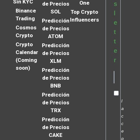
Sin KYC
One
s
de Precios
Binance
SOL
Top Crypto
l
Trading
Influencers
Predicción
e
Cosmos
de Precios
t
Crypto
ATOM
t
Crypto
Predicción
e
Calendar
de Precios
r
(Coming
XLM
soon)
Predicción
de Precios
BNB
Predicción
I
de Precios
a
TRX
c
Predicción
c
de Precios
e
CAKE
p