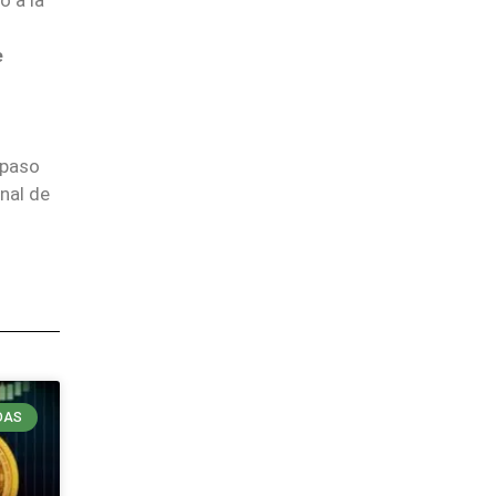
e
 paso
unal de
DAS