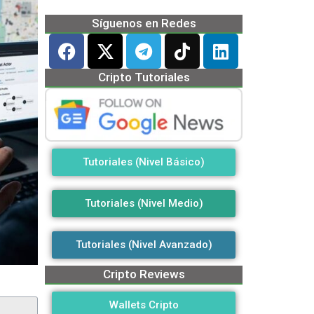
Síguenos en Redes
Cripto Tutoriales
Tutoriales (Nivel Básico)
Tutoriales (Nivel Medio)
Tutoriales (Nivel Avanzado)
Cripto Reviews
Wallets Cripto