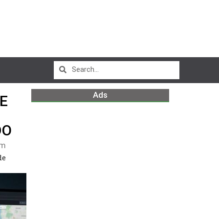
Ads
E
DO
pm
de