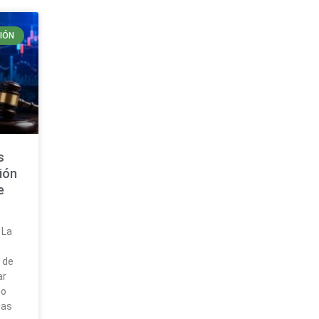
IÓN
s
ión
e
 La
 de
ar
lo
las