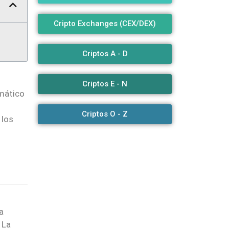
Cripto Exchanges (CEX/DEX)
Criptos A - D
Criptos E - N
rmático
Criptos O - Z
 los
a
. La