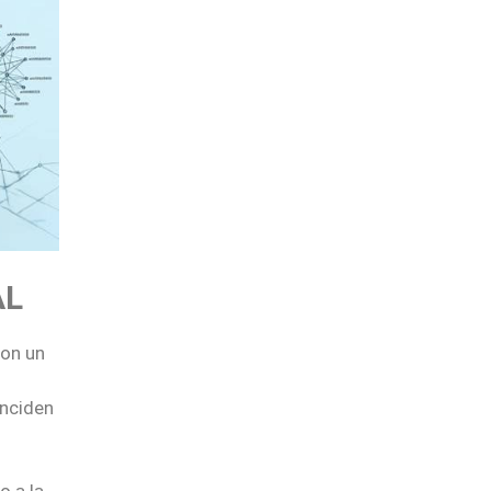
AL
con un
inciden
o a la