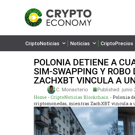
CriptoNoticias
Noticias
CriptoPrecios
POLONIA DETIENE A CU
SIM-SWAPPING Y ROBO
ZACHXBT VINCULA A U
C. Monasterio
Published:
junio 
Home
-
CriptoNoticias Blockchain
-
Polonia d
criptomonedas, mientras ZachXBT vincula a 