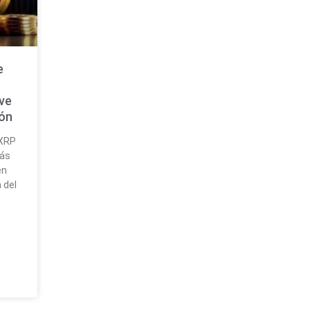
e
ave
ión
 XRP
más
en
 del