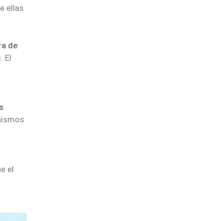
e ellas
ra de
 El
s
anismos
e el