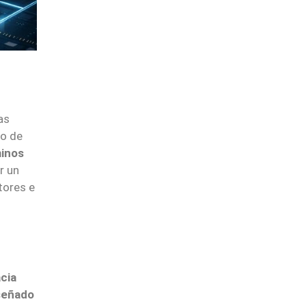
las
lo de
minos
r un
tores e
acia
iseñado