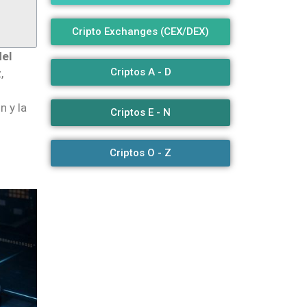
Cripto Exchanges (CEX/DEX)
del
Criptos A - D
,
n y la
Criptos E - N
Criptos O - Z