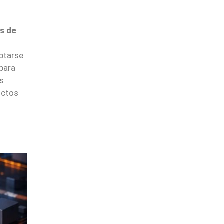
s de
ptarse
 para
os
uctos