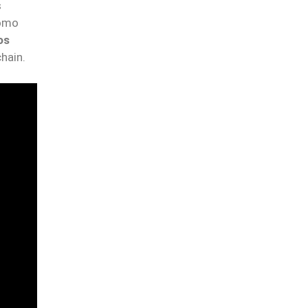
s
cómo
os
hain.