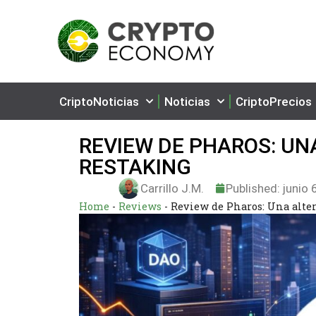
CriptoNoticias
Noticias
CriptoPrecios
REVIEW DE PHAROS: UNA
RESTAKING
Carrillo J.M.
Published:
junio 
Home
-
Reviews
-
Review de Pharos: Una alter