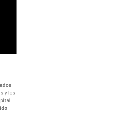
ados
s y los
pital
ido