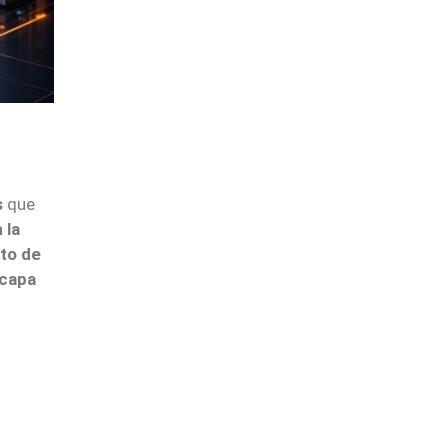
s
que
 la
nto de
 capa