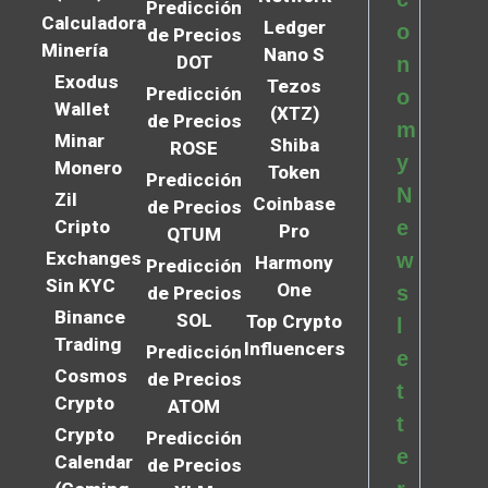
Predicción
Calculadora
Ledger
o
de Precios
Minería
Nano S
DOT
n
Exodus
Tezos
Predicción
o
Wallet
(XTZ)
de Precios
m
Minar
Shiba
ROSE
y
Monero
Token
Predicción
N
Zil
Coinbase
de Precios
Cripto
e
Pro
QTUM
Exchanges
w
Harmony
Predicción
Sin KYC
One
s
de Precios
Binance
SOL
Top Crypto
l
Trading
Influencers
Predicción
e
Cosmos
de Precios
t
Crypto
ATOM
t
Crypto
Predicción
e
Calendar
de Precios