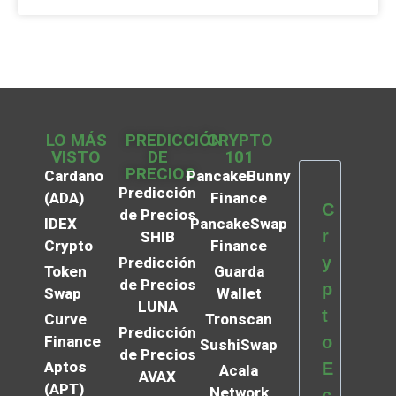
LO MÁS
PREDICCIÓN
CRYPTO
VISTO
DE
101
PRECIOS
Cardano
PancakeBunny
Predicción
(ADA)
Finance
C
de Precios
IDEX
PancakeSwap
r
SHIB
Crypto
Finance
y
Predicción
Token
Guarda
de Precios
p
Swap
Wallet
LUNA
t
Curve
Tronscan
Predicción
Finance
o
SushiSwap
de Precios
Aptos
E
Acala
AVAX
(APT)
Network
c