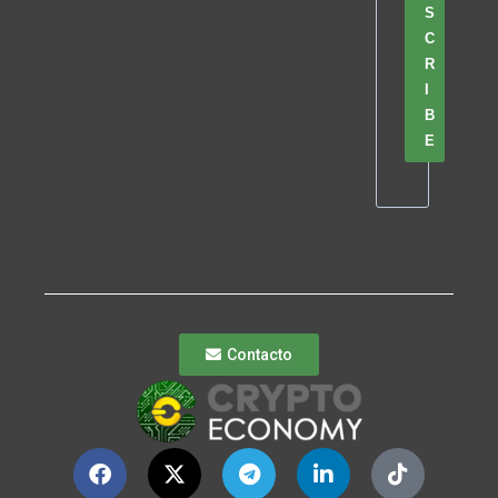
S
C
R
I
B
E
Contacto