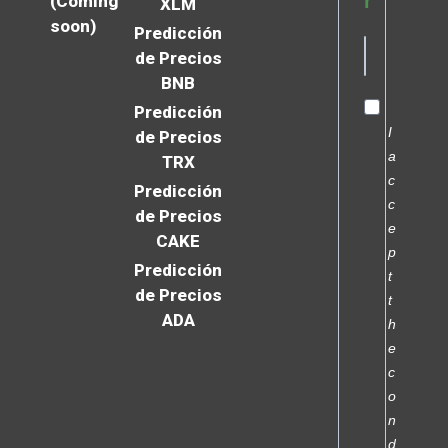
r
(Coming
XLM
soon)
Predicción
de Precios
BNB
Predicción
I
de Precios
a
TRX
c
Predicción
c
de Precios
e
CAKE
p
Predicción
t
de Precios
t
ADA
h
e
c
o
n
d