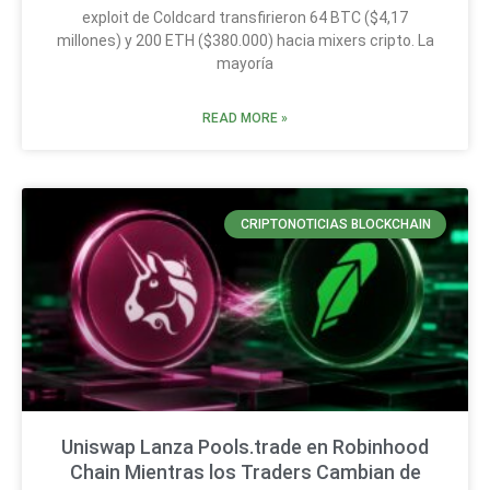
exploit de Coldcard transfirieron 64 BTC ($4,17
millones) y 200 ETH ($380.000) hacia mixers cripto. La
mayoría
READ MORE »
CRIPTONOTICIAS BLOCKCHAIN
Uniswap Lanza Pools.trade en Robinhood
Chain Mientras los Traders Cambian de