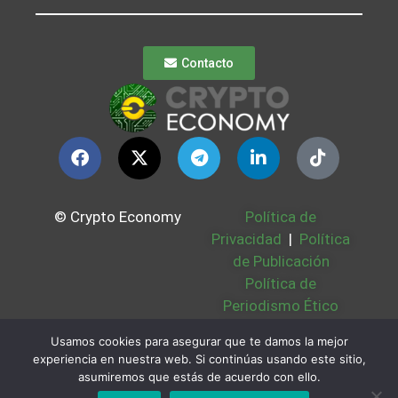
Contacto
© Crypto Economy
Política de
Privacidad
|
Política
de Publicación
Política de
Periodismo Ético
Política Cookies
|
Usamos cookies para asegurar que te damos la mejor
Bases Legales
|
experiencia en nuestra web. Si continúas usando este sitio,
Partners
|
Sobre
asumiremos que estás de acuerdo con ello.
Nosotros