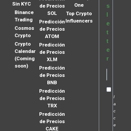
Sin KYC
One
s
de Precios
Binance
SOL
Top Crypto
l
Trading
Influencers
Predicción
e
Cosmos
de Precios
t
Crypto
ATOM
t
Crypto
Predicción
e
Calendar
de Precios
r
(Coming
XLM
soon)
Predicción
de Precios
BNB
Predicción
I
de Precios
a
TRX
c
Predicción
c
de Precios
e
CAKE