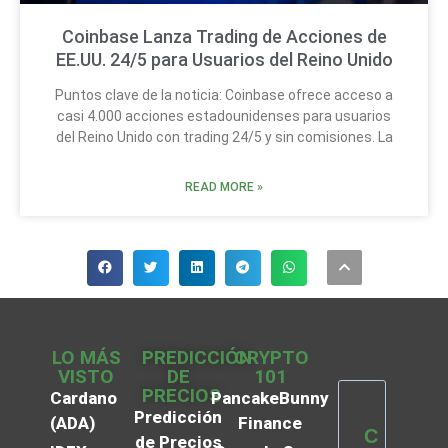
Coinbase Lanza Trading de Acciones de
EE.UU. 24/5 para Usuarios del Reino Unido
Puntos clave de la noticia: Coinbase ofrece acceso a
casi 4.000 acciones estadounidenses para usuarios
del Reino Unido con trading 24/5 y sin comisiones. La
READ MORE »
LO MÁS
PREDICCIÓN
CRYPTO
VISTO
DE
101
PRECIOS
Cardano
PancakeBunny
Predicción
(ADA)
Finance
C
de Precios