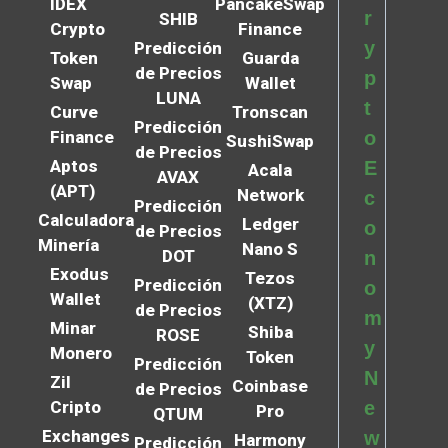
IDEX
PancakeSwap
r
SHIB
Crypto
Finance
y
Predicción
Token
Guarda
de Precios
p
Swap
Wallet
LUNA
t
Curve
Tronscan
Predicción
Finance
o
SushiSwap
de Precios
Aptos
E
Acala
AVAX
(APT)
Network
c
Predicción
Calculadora
Ledger
o
de Precios
Minería
Nano S
DOT
n
Exodus
Tezos
Predicción
o
Wallet
(XTZ)
de Precios
m
Minar
Shiba
ROSE
y
Monero
Token
Predicción
N
Zil
Coinbase
de Precios
Cripto
e
Pro
QTUM
Exchanges
w
Harmony
Predicción