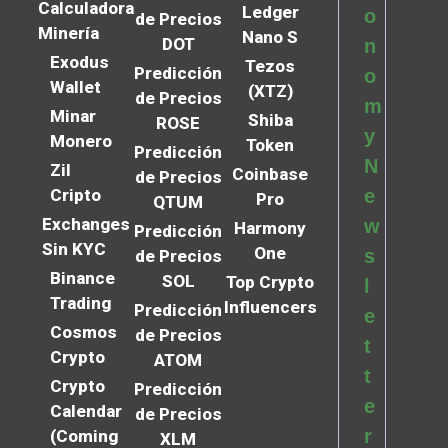
Calculadora
Ledger
o
de Precios
Minería
Nano S
DOT
n
Exodus
Tezos
Predicción
o
Wallet
(XTZ)
de Precios
m
Minar
Shiba
ROSE
y
Monero
Token
Predicción
N
Zil
Coinbase
de Precios
Cripto
e
Pro
QTUM
Exchanges
w
Harmony
Predicción
Sin KYC
One
s
de Precios
Binance
SOL
Top Crypto
l
Trading
Influencers
Predicción
e
Cosmos
de Precios
t
Crypto
ATOM
t
Crypto
Predicción
e
Calendar
de Precios
r
(Coming
XLM