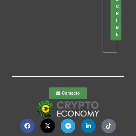
C
R
I
B
E
Contacto