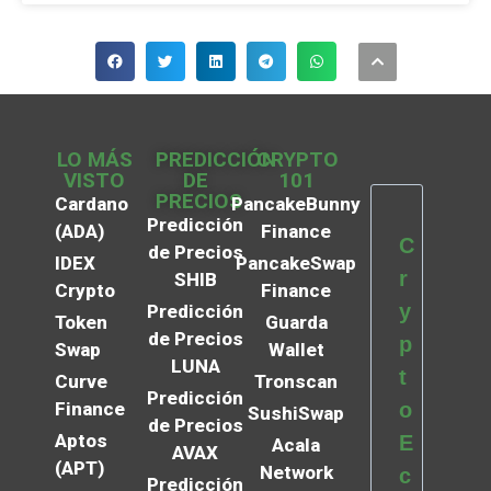
LO MÁS
PREDICCIÓN
CRYPTO
VISTO
DE
101
PRECIOS
Cardano
PancakeBunny
Predicción
(ADA)
Finance
C
de Precios
IDEX
PancakeSwap
r
SHIB
Crypto
Finance
y
Predicción
Token
Guarda
de Precios
p
Swap
Wallet
LUNA
t
Curve
Tronscan
Predicción
Finance
o
SushiSwap
de Precios
Aptos
E
Acala
AVAX
(APT)
Network
c
Predicción