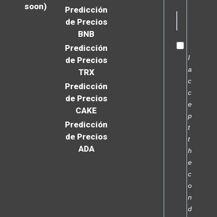
soon)
Predicción
de Precios
BNB
Predicción
I
de Precios
a
TRX
c
Predicción
c
de Precios
e
CAKE
p
Predicción
t
de Precios
t
ADA
h
e
c
o
n
d