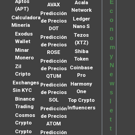
Aptos
E
Acala
AVAX
(APT)
Network
c
Predicción
Calculadora
Ledger
o
de Precios
Minería
Nano S
DOT
n
Exodus
Tezos
Predicción
o
Wallet
(XTZ)
de Precios
m
Minar
Shiba
ROSE
y
Monero
Token
Predicción
N
Zil
Coinbase
de Precios
Cripto
e
Pro
QTUM
Exchanges
w
Harmony
Predicción
Sin KYC
One
s
de Precios
Binance
SOL
Top Crypto
l
Trading
Influencers
Predicción
e
Cosmos
de Precios
t
Crypto
ATOM
t
Crypto
Predicción