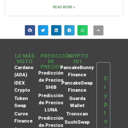
READ MORE »
LO MÁS
PREDICCIÓN
CRYPTO
VISTO
DE
101
PRECIOS
Cardano
PancakeBunny
Predicción
(ADA)
Finance
C
de Precios
IDEX
PancakeSwap
r
SHIB
Crypto
Finance
y
Predicción
Token
Guarda
de Precios
p
Swap
Wallet
LUNA
t
Curve
Tronscan
Predicción
Finance
o
SushiSwap
de Precios