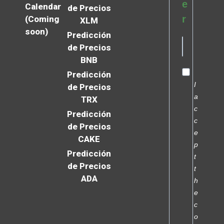
e
Calendar
de Precios
r
(Coming
XLM
soon)
Predicción
de Precios
BNB
Predicción
I
de Precios
a
TRX
c
Predicción
c
de Precios
e
CAKE
p
Predicción
t
de Precios
t
ADA
h
e
c
o