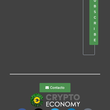
U
B
S
C
R
I
B
E
Contacto