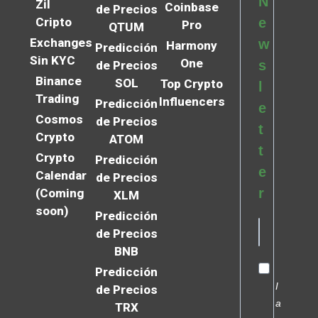
N
Zil
Coinbase
de Precios
Cripto
e
Pro
QTUM
Exchanges
w
Harmony
Predicción
Sin KYC
One
s
de Precios
Binance
SOL
Top Crypto
l
Trading
Influencers
Predicción
e
Cosmos
de Precios
t
Crypto
ATOM
t
Crypto
Predicción
e
Calendar
de Precios
r
(Coming
XLM
soon)
Predicción
de Precios
BNB
Predicción
I
de Precios
a
TRX