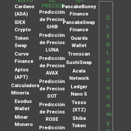
VISTO
DE
101
PRECIOS
Cardano
PancakeBunny
Predicción
(ADA)
Finance
C
de Precios
IDEX
PancakeSwap
r
SHIB
Crypto
Finance
y
Predicción
Token
Guarda
de Precios
p
Swap
Wallet
LUNA
t
Curve
Tronscan
Predicción
Finance
o
SushiSwap
de Precios
Aptos
E
Acala
AVAX
(APT)
Network
c
Predicción
Calculadora
Ledger
o
de Precios
Minería
Nano S
DOT
n
Exodus
Tezos
Predicción
o
Wallet
(XTZ)
de Precios
m
Minar
Shiba
ROSE
y
Monero
Token
Predicción