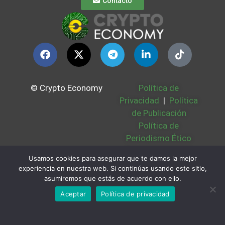
Contacto
© Crypto Economy
Política de
Privacidad
|
Política
de Publicación
Política de
Periodismo Ético
Política Cookies
|
Usamos cookies para asegurar que te damos la mejor
Bases Legales
|
experiencia en nuestra web. Si continúas usando este sitio,
Partners
|
Sobre
asumiremos que estás de acuerdo con ello.
Nosotros
Aceptar
Política de privacidad