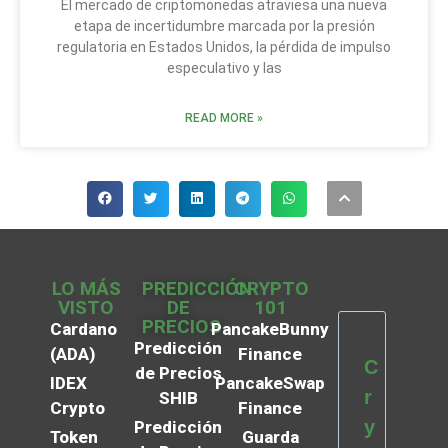
El mercado de criptomonedas atraviesa una nueva
etapa de incertidumbre marcada por la presión
regulatoria en Estados Unidos, la pérdida de impulso
especulativo y las
READ MORE »
LO MÁS
PREDICCIÓN
CRYPTO
VISTO
DE
101
PRECIOS
Cardano
PancakeBunny
Predicción
(ADA)
Finance
C
de Precios
IDEX
PancakeSwap
r
SHIB
Crypto
Finance
y
Predicción
Token
Guarda