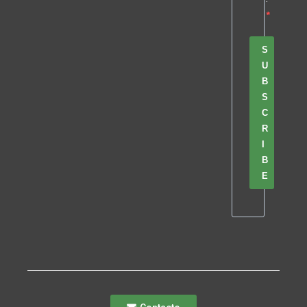
S
U
B
S
C
R
I
B
E