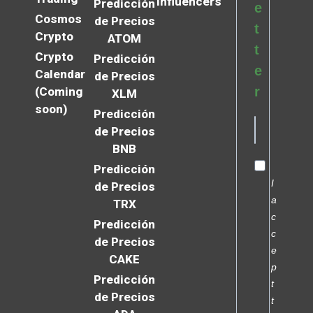
Influencers
Predicción
e
Cosmos
de Precios
t
Crypto
ATOM
t
Crypto
Predicción
e
Calendar
de Precios
r
(Coming
XLM
soon)
Predicción
de Precios
BNB
Predicción
I
de Precios
a
TRX
c
Predicción
c
de Precios
e
CAKE
p
Predicción
t
de Precios
t