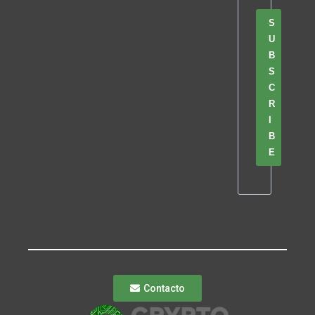
S
U
B
S
C
R
I
B
E
Contacto