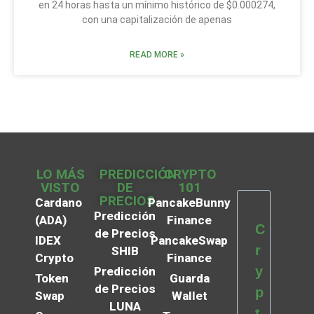
en 24 horas hasta un mínimo histórico de $0.000274,
con una capitalización de apenas
READ MORE »
LO MÁS
PREDICCIÓN
CRYPTO
VISTO
DE
101
PRECIOS
Cardano
PancakeBunny
Predicción
(ADA)
Finance
C
de Precios
IDEX
PancakeSwap
r
SHIB
Crypto
Finance
y
Predicción
Token
Guarda
de Precios
p
Swap
Wallet
LUNA
t