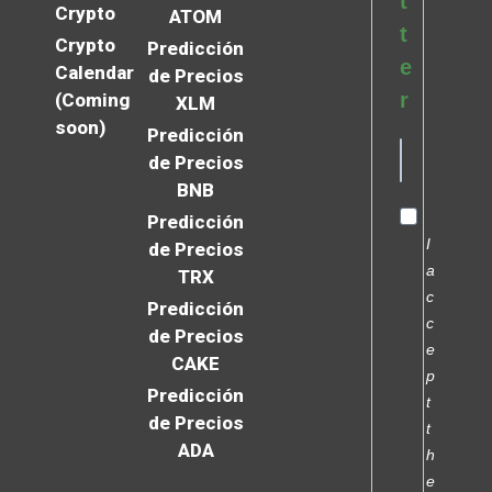
t
Crypto
ATOM
t
Crypto
Predicción
e
Calendar
de Precios
r
(Coming
XLM
soon)
Predicción
de Precios
BNB
Predicción
I
de Precios
a
TRX
c
Predicción
c
de Precios
e
CAKE
p
Predicción
t
de Precios
t
ADA
h
e