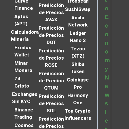
Curve
Tronscan
Predicción
Finance
o
SushiSwap
de Precios
Aptos
E
Acala
AVAX
(APT)
Network
c
Predicción
Calculadora
Ledger
o
de Precios
Minería
Nano S
DOT
n
Exodus
Tezos
Predicción
o
Wallet
(XTZ)
de Precios
m
Minar
Shiba
ROSE
y
Monero
Token
Predicción
N
Zil
Coinbase
de Precios
Cripto
e
Pro
QTUM
Exchanges
w
Harmony
Predicción
Sin KYC
One
s
de Precios
Binance
SOL
Top Crypto
l
Trading
Influencers
Predicción
e
Cosmos
de Precios