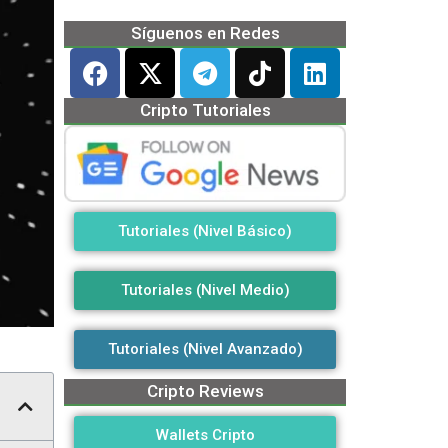
Síguenos en Redes
Cripto Tutoriales
Tutoriales (Nivel Básico)
Tutoriales (Nivel Medio)
Tutoriales (Nivel Avanzado)
Cripto Reviews
Wallets Cripto