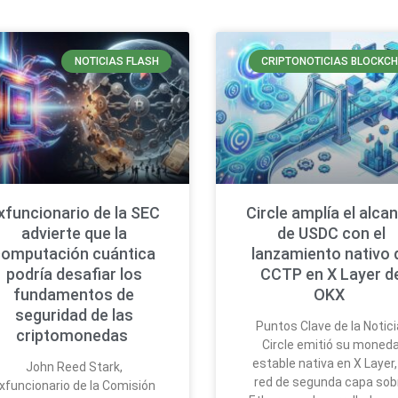
NOTICIAS FLASH
CRIPTONOTICIAS BLOCKCH
xfuncionario de la SEC
Circle amplía el alca
advierte que la
de USDC con el
computación cuántica
lanzamiento nativo 
podría desafiar los
CCTP en X Layer d
fundamentos de
OKX
seguridad de las
Puntos Clave de la Notici
criptomonedas
Circle emitió su moned
estable nativa en X Layer,
John Reed Stark,
red de segunda capa sob
xfuncionario de la Comisión