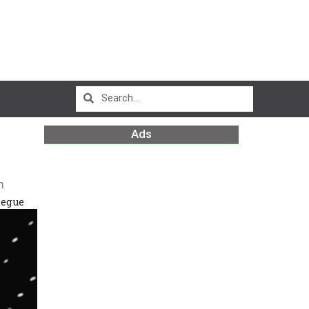
Ads
m
pegue