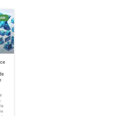
AIN
nce
de
e
a:
a
 la
re