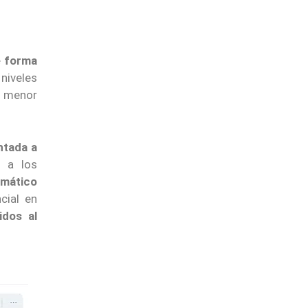
e forma
niveles
n menor
ntada a
 a los
omático
cial en
idos al