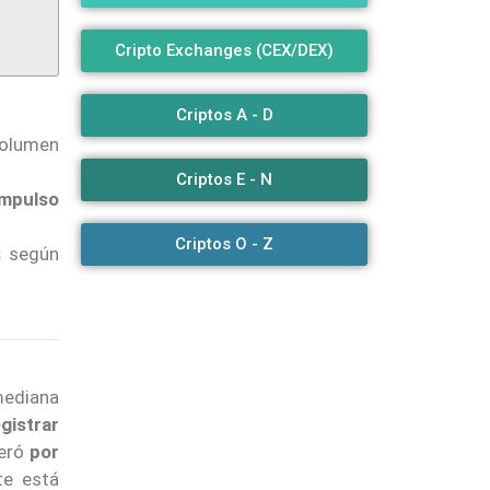
Cripto Exchanges (CEX/DEX)
Criptos A - D
volumen
Criptos E - N
impulso
Criptos O - Z
s
según
mediana
gistrar
eró
por
te está