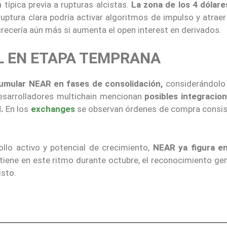
típica previa a rupturas alcistas.
La zona de los 4 dólare
uptura clara podría activar algoritmos de impulso y atraer
 crecería aún más si aumenta el open interest en derivados.
L EN ETAPA TEMPRANA
umular NEAR en fases de consolidación,
considerándolo
esarrolladores multichain mencionan
posibles integracio
.
En los
exchanges
se observan órdenes de compra consis
llo activo y potencial de crecimiento,
NEAR ya figura en
iene en este ritmo durante octubre, el reconocimiento gen
isto.