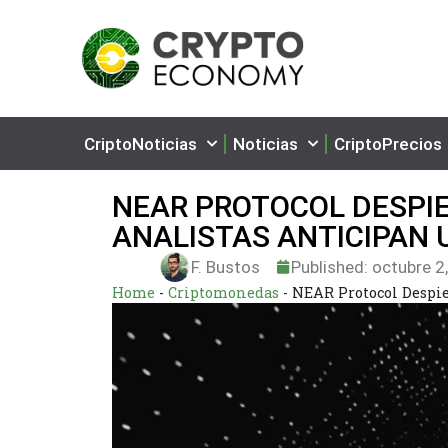
CriptoNoticias
Noticias
CriptoPrecios
NEAR PROTOCOL DESPI
ANALISTAS ANTICIPAN 
F. Bustos
Published:
octubre 2
Home
-
Criptomonedas
-
NEAR Protocol Despi