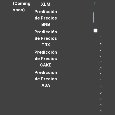
r
(Coming
XLM
soon)
Predicción
de Precios
BNB
Predicción
I
de Precios
a
TRX
c
Predicción
c
de Precios
e
CAKE
p
Predicción
t
de Precios
t
ADA
h
e
c
o
n