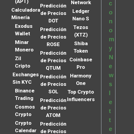
(APT)
Network
c
Predicción
Calculadora
Ledger
o
de Precios
Minería
Nano S
DOT
n
Exodus
Tezos
Predicción
o
Wallet
(XTZ)
de Precios
m
Minar
Shiba
ROSE
y
Monero
Token
Predicción
N
Zil
Coinbase
de Precios
Cripto
e
Pro
QTUM
Exchanges
w
Harmony
Predicción
Sin KYC
One
s
de Precios
Binance
SOL
Top Crypto
l
Trading
Influencers
Predicción
e
Cosmos
de Precios
t
Crypto
ATOM
t
Crypto
Predicción
e
Calendar
de Precios