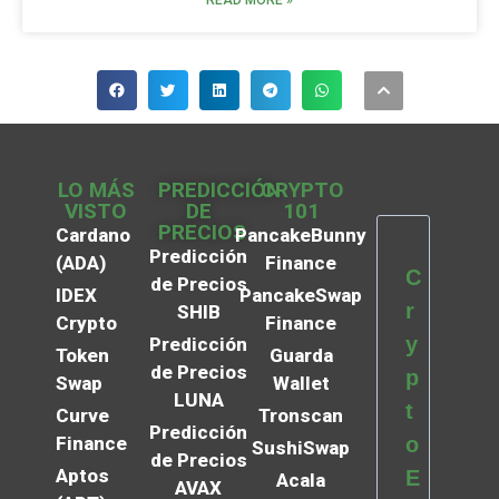
READ MORE »
LO MÁS
PREDICCIÓN
CRYPTO
VISTO
DE
101
PRECIOS
Cardano
PancakeBunny
Predicción
(ADA)
Finance
C
de Precios
IDEX
PancakeSwap
r
SHIB
Crypto
Finance
y
Predicción
Token
Guarda
de Precios
p
Swap
Wallet
LUNA
t
Curve
Tronscan
Predicción
Finance
o
SushiSwap
de Precios
Aptos
E
Acala
AVAX