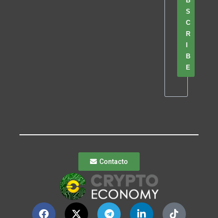
B
S
C
R
I
B
E
Contacto