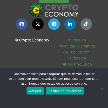
© Crypto Economy
Política de
Privacidad
|
Política
de Publicación
Política de
Periodismo Ético
Política Cookies
|
Usamos cookies para asegurar que te damos la mejor
Bases Legales
|
experiencia en nuestra web. Si continúas usando este sitio,
Partners
|
Sobre
asumiremos que estás de acuerdo con ello.
Nosotros
Aceptar
Política de privacidad