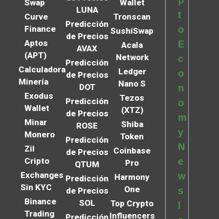
Swap
Wallet
LUNA
t
Curve
Tronscan
Predicción
Finance
o
SushiSwap
de Precios
Aptos
E
Acala
AVAX
(APT)
Network
c
Predicción
Calculadora
Ledger
o
de Precios
Minería
Nano S
DOT
n
Exodus
Tezos
Predicción
o
Wallet
(XTZ)
de Precios
m
Minar
Shiba
ROSE
y
Monero
Token
Predicción
N
Zil
Coinbase
de Precios
Cripto
e
Pro
QTUM
Exchanges
w
Harmony
Predicción
Sin KYC
One
s
de Precios
Binance
SOL
Top Crypto
l
Trading
Influencers
Predicción