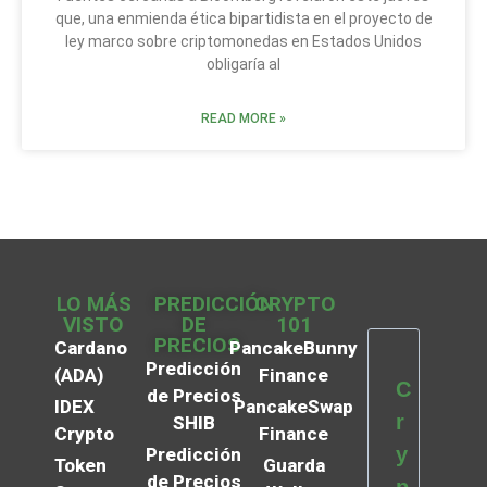
que, una enmienda ética bipartidista en el proyecto de
ley marco sobre criptomonedas en Estados Unidos
obligaría al
READ MORE »
LO MÁS
PREDICCIÓN
CRYPTO
VISTO
DE
101
PRECIOS
Cardano
PancakeBunny
Predicción
(ADA)
Finance
C
de Precios
IDEX
PancakeSwap
r
SHIB
Crypto
Finance
y
Predicción
Token
Guarda
de Precios
p