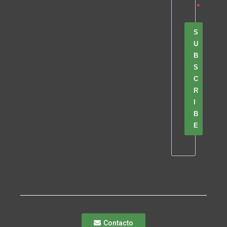
S
U
B
S
C
R
I
B
E
Contacto