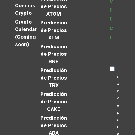
e
Cosmos
de Precios
t
Crypto
ATOM
t
Crypto
Predicción
e
Calendar
de Precios
r
(Coming
XLM
soon)
Predicción
de Precios
BNB
Predicción
I
de Precios
a
TRX
c
Predicción
c
de Precios
e
CAKE
p
Predicción
t
de Precios
t
ADA
h