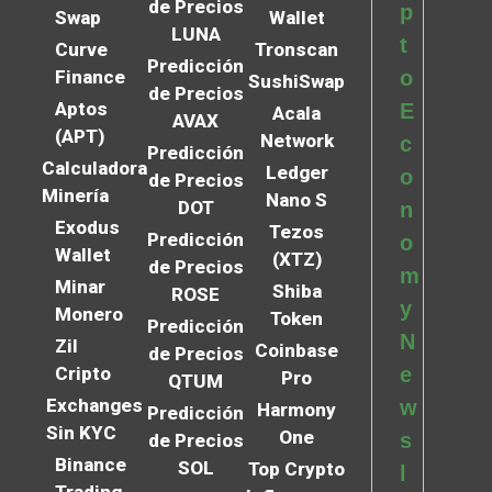
de Precios
p
Swap
Wallet
LUNA
t
Curve
Tronscan
Predicción
Finance
o
SushiSwap
de Precios
Aptos
E
Acala
AVAX
(APT)
Network
c
Predicción
Calculadora
Ledger
o
de Precios
Minería
Nano S
DOT
n
Exodus
Tezos
Predicción
o
Wallet
(XTZ)
de Precios
m
Minar
Shiba
ROSE
y
Monero
Token
Predicción
N
Zil
Coinbase
de Precios
Cripto
e
Pro
QTUM
Exchanges
w
Harmony
Predicción
Sin KYC
One
s
de Precios
Binance
SOL
Top Crypto
l