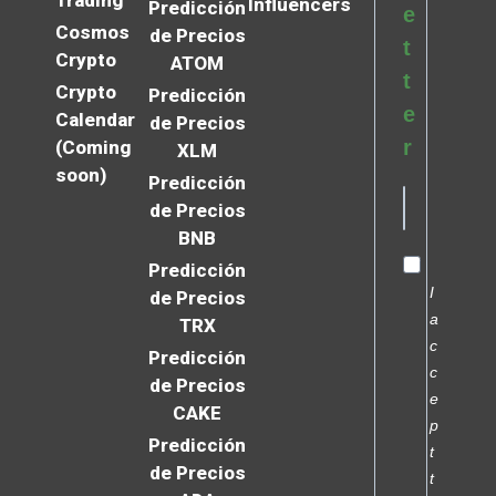
Trading
Influencers
Predicción
e
Cosmos
de Precios
t
Crypto
ATOM
t
Crypto
Predicción
e
Calendar
de Precios
r
(Coming
XLM
soon)
Predicción
de Precios
BNB
Predicción
I
de Precios
a
TRX
c
Predicción
c
de Precios
e
CAKE
p
Predicción
t
de Precios
t