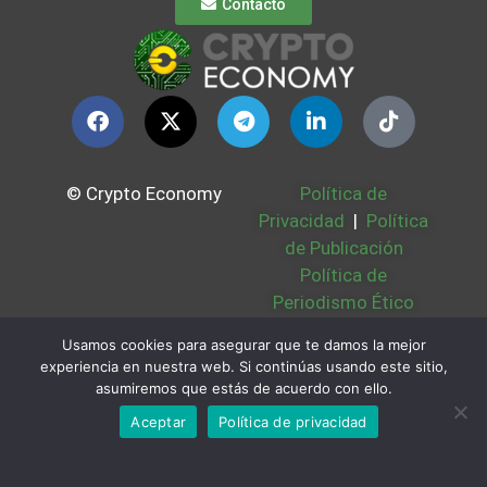
Contacto
© Crypto Economy
Política de
Privacidad
|
Política
de Publicación
Política de
Periodismo Ético
Política Cookies
|
Usamos cookies para asegurar que te damos la mejor
Bases Legales
|
experiencia en nuestra web. Si continúas usando este sitio,
Partners
|
Sobre
asumiremos que estás de acuerdo con ello.
Nosotros
Aceptar
Política de privacidad