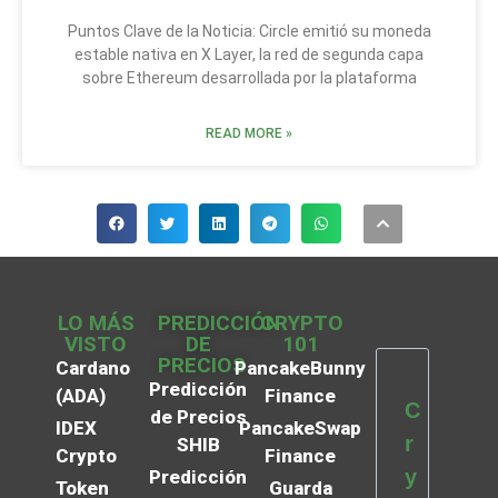
Puntos Clave de la Noticia: Circle emitió su moneda
estable nativa en X Layer, la red de segunda capa
sobre Ethereum desarrollada por la plataforma
READ MORE »
LO MÁS
PREDICCIÓN
CRYPTO
VISTO
DE
101
PRECIOS
Cardano
PancakeBunny
Predicción
(ADA)
Finance
C
de Precios
IDEX
PancakeSwap
r
SHIB
Crypto
Finance
y
Predicción
Token
Guarda