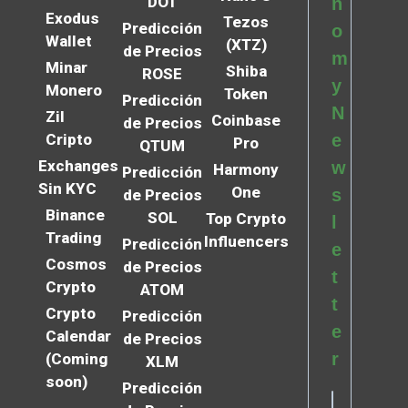
DOT
n
Exodus
Tezos
Predicción
o
Wallet
(XTZ)
de Precios
m
Minar
Shiba
ROSE
y
Monero
Token
Predicción
N
Zil
Coinbase
de Precios
Cripto
e
Pro
QTUM
Exchanges
w
Harmony
Predicción
Sin KYC
One
s
de Precios
Binance
SOL
Top Crypto
l
Trading
Influencers
Predicción
e
Cosmos
de Precios
t
Crypto
ATOM
t
Crypto
Predicción
e
Calendar
de Precios
r
(Coming
XLM
soon)
Predicción