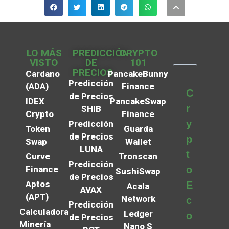
LO MÁS
PREDICCIÓN
CRYPTO
VISTO
DE
101
PRECIOS
Cardano
PancakeBunny
Predicción
(ADA)
Finance
C
de Precios
IDEX
PancakeSwap
r
SHIB
Crypto
Finance
y
Predicción
Token
Guarda
de Precios
p
Swap
Wallet
LUNA
t
Curve
Tronscan
Predicción
Finance
o
SushiSwap
de Precios
Aptos
E
Acala
AVAX
(APT)
Network
c
Predicción
Calculadora
Ledger
o
de Precios
Minería
Nano S