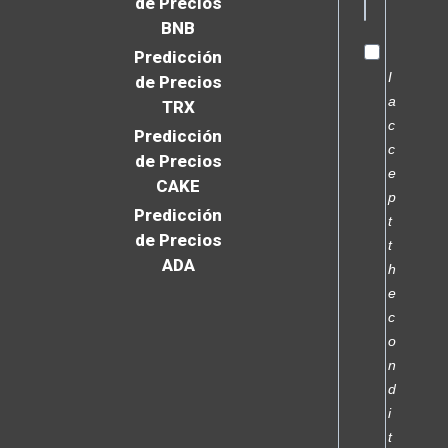
de Precios
BNB
Predicción
I
de Precios
a
TRX
c
Predicción
c
de Precios
e
CAKE
p
Predicción
t
de Precios
t
ADA
h
e
c
o
n
d
i
t