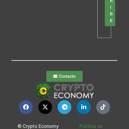
R
I
B
E
Contacto
© Crypto Economy
Política de