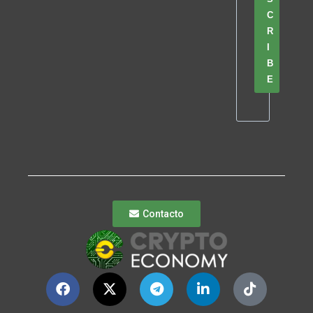
C
R
I
B
E
Contacto