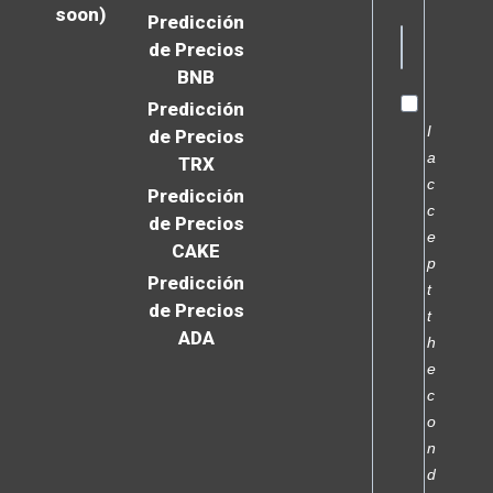
soon)
Predicción
de Precios
BNB
Predicción
I
de Precios
a
TRX
c
Predicción
c
de Precios
e
CAKE
p
Predicción
t
de Precios
t
ADA
h
e
c
o
n
d