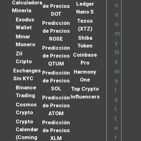
Calculadora
Ledger
o
de Precios
Minería
Nano S
DOT
n
Exodus
Tezos
Predicción
o
Wallet
(XTZ)
de Precios
m
Minar
Shiba
ROSE
y
Monero
Token
Predicción
N
Zil
Coinbase
de Precios
Cripto
e
Pro
QTUM
Exchanges
w
Harmony
Predicción
Sin KYC
One
s
de Precios
Binance
SOL
Top Crypto
l
Trading
Influencers
Predicción
e
Cosmos
de Precios
t
Crypto
ATOM
t
Crypto
Predicción
e
Calendar
de Precios
r
(Coming
XLM