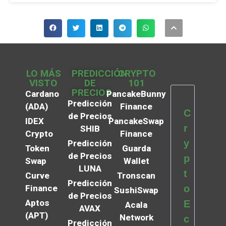
LO MÁS
PREDICCIÓN
CRYPTO
VISTO
DE
101
PRECIOS
Cardano
PancakeBunny
Predicción
(ADA)
Finance
C
de Precios
IDEX
PancakeSwap
r
SHIB
Crypto
Finance
y
Predicción
Token
Guarda
de Precios
p
Swap
Wallet
LUNA
t
Curve
Tronscan
Predicción
Finance
o
SushiSwap
de Precios
Aptos
E
Acala
AVAX
(APT)
Network
c
Predicción