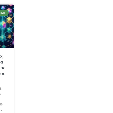
BNB
x,
os
ena
dos
a:
s
u
de
00