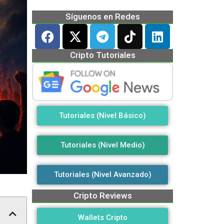
Síguenos en Redes
Cripto Tutoriales
Tutoriales (Nivel Básico)
Tutoriales (Nivel Medio)
Tutoriales (Nivel Avanzado)
Cripto Reviews
Wallets Cripto