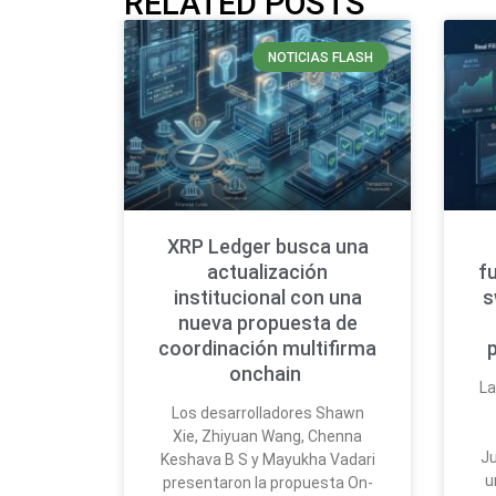
RELATED POSTS
NOTICIAS FLASH
XRP Ledger busca una
actualización
f
institucional con una
s
nueva propuesta de
coordinación multifirma
onchain
La
Los desarrolladores Shawn
Xie, Zhiyuan Wang, Chenna
Ju
Keshava B S y Mayukha Vadari
u
presentaron la propuesta On-