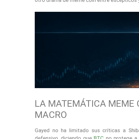
LA MATEMÁTICA MEME 
MACRO
Gayed no ha limitado sus críticas a Shi
defensivo, diciendo que
BTC
no protege a 