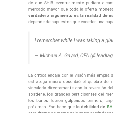
de que SHIB eventualmente pudiera alcanz
mercado mayor que toda la oferta monetar
verdadero argumento es la realidad de es
depende de supuestos que exceden una capa
I remember while I was taking a gi
— Michael A. Gayed, CFA (@leadlag
La crítica encaja con la visión más amplia 
estratega macro describió el quiebre del 
vinculada directamente con la reversión del
sostiene, los grandes participantes del me
los bonos fueron golpeados primero, crip
próximas. Eso hace que
la debilidad de
SH
otro drama de meme coin entre escépticos y