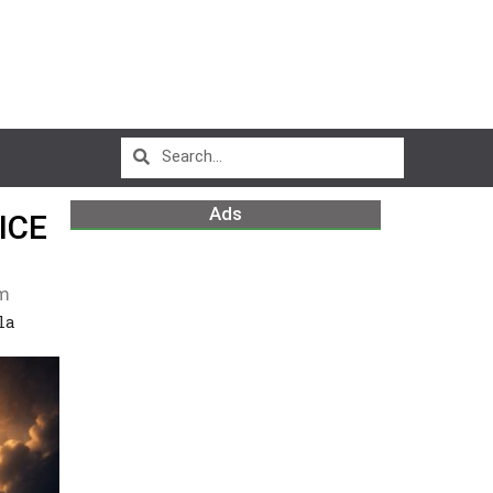
Ads
ICE
pm
la