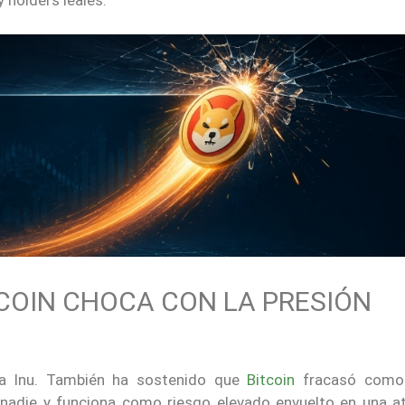
COIN CHOCA CON LA PRESIÓN
ba Inu. También ha sostenido que
Bitcoin
fracasó como 
nadie y funciona como riesgo elevado envuelto en una at