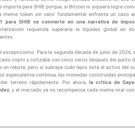
e importa para SHIB porque, si Bitcoin ni siquiera logra con
a meme token sin valor fundamental enfrenta un caso 
$1 para SHIB se convierte en una narrativa de imposi
talización requerida superaría la liquidez global en dó
antes.
l escepticismo. Para la segunda década de junio de 2026, e
cado cripto y cotizaba con cinco ceros después del punto 
 un rebote, pero sí subraya cuán lejos está el activo del 
dez especulativa continua, las monedas construidas princip
er terreno rápidamente. Por ahora,
la crítica de Gay
idez
, y el mercado ya no recompensa cada meme viral con 