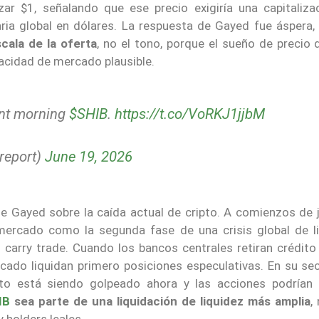
ar $1, señalando que ese precio exigiría una capitaliza
ia global en dólares. La respuesta de Gayed fue áspera,
cala de la oferta
, no el tono, porque el sueño de precio 
cidad de mercado plausible.
ant morning
$SHIB
.
https://t.co/VoRKJ1jjbM
report)
June 19, 2026
de Gayed sobre la caída actual de cripto. A comienzos de j
mercado como la segunda fase de una crisis global de li
 carry trade. Cuando los bancos centrales retiran crédito
rcado liquidan primero posiciones especulativas. En su sec
to está siendo golpeado ahora y las acciones podrían 
IB
sea parte de una liquidación de liquidez más amplia
,
 holders leales.