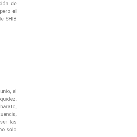
ción de
 pero
el
de SHIB
unio, el
quidez,
 barato,
uencia,
ser las
 no solo