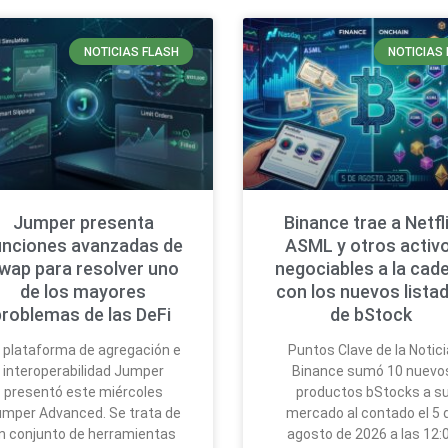
NOTICIAS FLASH
NOTICIAS 
Jumper presenta
Binance trae a Netfli
unciones avanzadas de
ASML y otros activ
wap para resolver uno
negociables a la cad
de los mayores
con los nuevos lista
problemas de las DeFi
de bStock
 plataforma de agregación e
Puntos Clave de la Notici
interoperabilidad Jumper
Binance sumó 10 nuevo
presentó este miércoles
productos bStocks a s
mper Advanced. Se trata de
mercado al contado el 5 
n conjunto de herramientas
agosto de 2026 a las 12: