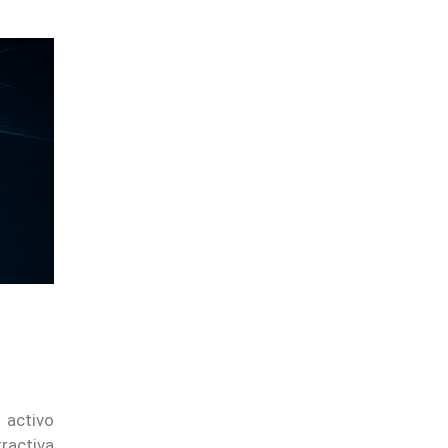
activo
ractiva