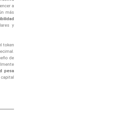
vencer a
aún más
bilidad
lares y
l token
decimal.
sueño de
almente
ed pesa
capital