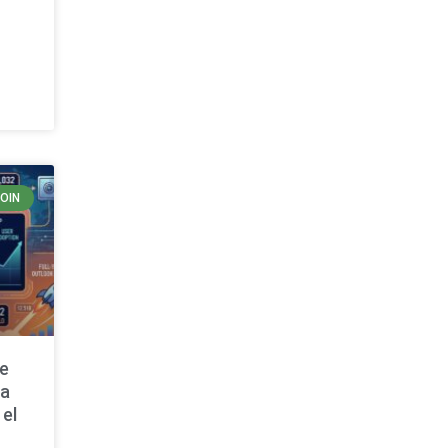
COIN
de
ta
 el