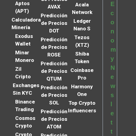
Aptos
E
Acala
AVAX
(APT)
Network
c
Predicción
Calculadora
Ledger
o
de Precios
Minería
Nano S
DOT
n
Exodus
Tezos
Predicción
o
Wallet
(XTZ)
de Precios
m
Minar
Shiba
ROSE
y
Monero
Token
Predicción
N
Zil
Coinbase
de Precios
Cripto
e
Pro
QTUM
Exchanges
w
Harmony
Predicción
Sin KYC
One
s
de Precios
Binance
SOL
Top Crypto
l
Trading
Influencers
Predicción
e
Cosmos
de Precios
t
Crypto
ATOM
t
Crypto
Predicción