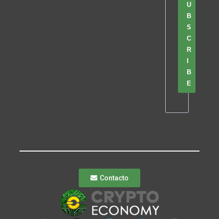
U
B
S
C
R
I
B
E
Contacto