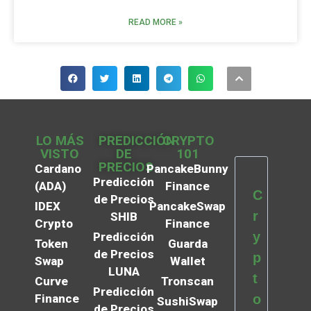
READ MORE »
LO MÁS
PREDICCIÓN
CRYPTO
VISTO
DE
101
PRECIOS
Cardano
PancakeBunny
Predicción
(ADA)
Finance
C
de Precios
IDEX
PancakeSwap
r
SHIB
Crypto
Finance
y
Predicción
Token
Guarda
de Precios
p
Swap
Wallet
LUNA
t
Curve
Tronscan
Predicción
Finance
o
SushiSwap
de Precios