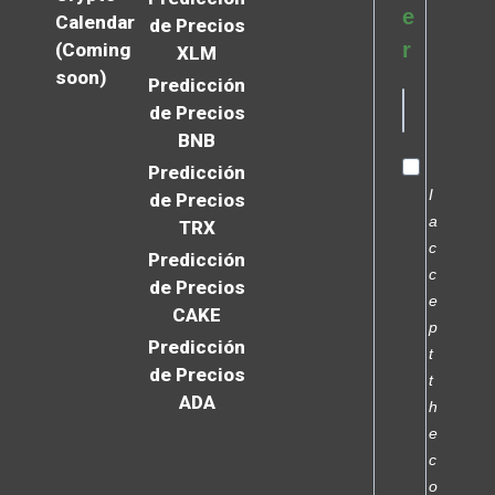
e
Calendar
de Precios
r
(Coming
XLM
soon)
Predicción
de Precios
BNB
Predicción
I
de Precios
a
TRX
c
Predicción
c
de Precios
e
CAKE
p
Predicción
t
de Precios
t
ADA
h
e
c
o