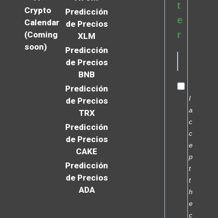
t
Crypto
Predicción
e
Calendar
de Precios
r
(Coming
XLM
soon)
Predicción
de Precios
BNB
Predicción
I
de Precios
a
TRX
c
Predicción
c
de Precios
e
CAKE
p
Predicción
t
de Precios
t
ADA
h
e
c