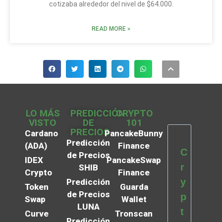
cotizaba alrededor del nivel de $64.000.
READ MORE »
LO MÁS
PREDICCIÓN
CRYPTO
VISTO
DE
101
PRECIOS
Cardano
PancakeBunny
Predicción
(ADA)
Finance
C
de Precios
IDEX
PancakeSwap
r
SHIB
Crypto
Finance
y
Predicción
Token
Guarda
de Precios
p
Swap
Wallet
LUNA
t
Curve
Tronscan
Predicción