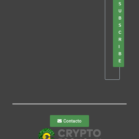
S
U
B
S
C
R
I
B
E
Contacto