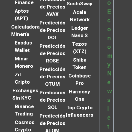
Finance
o
SushiSwap
de Precios
Aptos
E
Acala
AVAX
(APT)
Network
c
Predicción
Calculadora
Ledger
o
de Precios
Minería
Nano S
DOT
n
Exodus
Tezos
Predicción
o
Wallet
(XTZ)
de Precios
m
Minar
Shiba
ROSE
y
Monero
Token
Predicción
N
Zil
Coinbase
de Precios
Cripto
e
Pro
QTUM
Exchanges
w
Harmony
Predicción
Sin KYC
One
s
de Precios
Binance
SOL
Top Crypto
l
Trading
Influencers
Predicción
e
Cosmos
de Precios
t
Crypto
ATOM